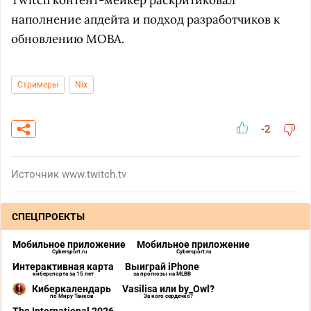
Twitch контент-мейкер раскритиковал
наполнение апдейта и подход разработчиков к
обновлению MOBA.
Стримеры
Nix
-2
Источник
www.twitch.tv
СПЕЦПРОЕКТЫ
Мобильное приложение
Мобильное приложение
Cybersport.ru
Cybersport.ru
Интерактивная карта
Выиграй iPhone
киберспорта за 15 лет
за прогнозы на MLBB
Киберкалендарь
Vasilisa или by_Owl?
по Миру Танков
За кого сердечко?