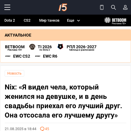
Dota 2
CS2
Мир танков
Еще
АКТУАЛЬНОЕ
BETBOOM
TI 2026
РПЛ 2026-2027
Реклама 18+
по Dota 2
таблица и расписание
EWC CS2
EWC R6
Новость
Nix: «Я видел чела, который
женился на девушке, и в день
свадьбы приехал его лучший друг.
Она отсосала его лучшему другу»
21.08.2025 в 18:44
45