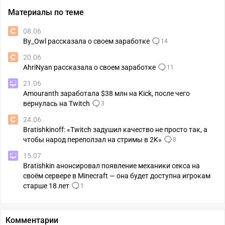
Материалы по теме
08.06
By_Owl рассказала о своем заработке
14
20.06
AhriNyan рассказала о своем заработке
11
21.06
Amouranth заработала $38 млн на Kick, после чего
вернулась на Twitch
3
24.06
Bratishkinoff: «Twitch задушил качество не просто так, а
чтобы народ переползал на стримы в 2K»
8
15.07
Bratishkin анонсировал появление механики секса на
своём сервере в Minecraft — она будет доступна игрокам
старше 18 лет
1
Комментарии