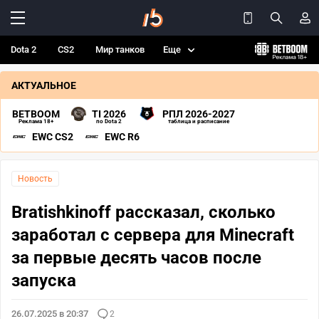
Dota 2
CS2
Мир танков
Еще
АКТУАЛЬНОЕ
BETBOOM
TI 2026
РПЛ 2026-2027
Реклама 18+
по Dota 2
таблица и расписание
EWC CS2
EWC R6
Новость
Bratishkinoff рассказал, сколько
заработал с сервера для Minecraft
за первые десять часов после
запуска
26.07.2025 в 20:37
2