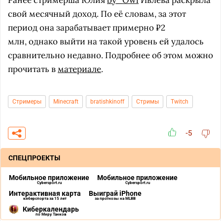
Ранее стримерша Юлия
by_Owl
Ивлева раскрыла
свой месячный доход. По её словам, за этот
период она зарабатывает примерно ₽2
млн, однако выйти на такой уровень ей удалось
сравнительно недавно. Подробнее об этом можно
прочитать в
материале
.
Стримеры
Minecraft
bratishkinoff
Стримы
Twitch
-5
СПЕЦПРОЕКТЫ
Мобильное приложение
Мобильное приложение
Cybersport.ru
Cybersport.ru
Интерактивная карта
Выиграй iPhone
киберспорта за 15 лет
за прогнозы на MLBB
Киберкалендарь
по Миру Танков