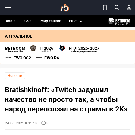
Dota 2
CS2
Мир танков
Еще
АКТУАЛЬНОЕ
BETBOOM
TI 2026
РПЛ 2026-2027
Реклама 18+
по Dota 2
таблица и расписание
EWC CS2
EWC R6
Новость
Bratishkinoff: «Twitch задушил
качество не просто так, а чтобы
народ переползал на стримы в 2K»
24.06.2025 в 15:58
8