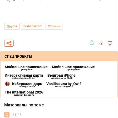
Другое
bratishkinoff
Стримы
-2
СПЕЦПРОЕКТЫ
Мобильное приложение
Мобильное приложение
Cybersport.ru
Cybersport.ru
Интерактивная карта
Выиграй iPhone
киберспорта за 15 лет
за прогнозы на MLBB
Киберкалендарь
Vasilisa или by_Owl?
по Миру Танков
За кого сердечко?
The International 2026
выбирай фаворита!
Материалы по теме
21.06