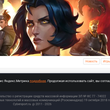
Новость
Игр
вис Яндекс.Метрика
подробнее
. Продолжая использовать сайт, вы согла
СПОРТ Медиа»
На сайте cybersport.ru применяются рекомендательные техноло
тельство о регистрации средств массовой информации ЭЛ № ФС 77 - 74
022
ых технологий и массовых коммуникаций (Роскомнадзор) 19 октября 2018 го
Cybersport.ru
@ 2011 - 2026