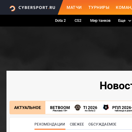
МАТЧИ
ТУРНИРЫ
КОМАН
Dota 2
CS2
Мир танков
Еще
Новост
АКТУАЛЬНОЕ
BETBOOM
TI 2026
РПЛ 2026
Реклама 18+
по Dota 2
таблица и рас
РЕКОМЕНДАЦИИ
СВЕЖЕЕ
ОБСУЖДАЕМОЕ