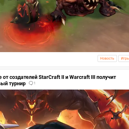
Новость
Игр
т создателей StarCraft II и Warcraft III получит
вый турнир
1