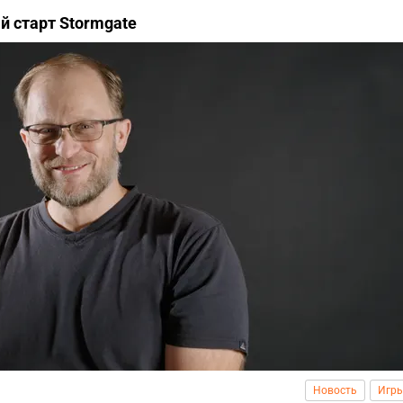
ый старт Stormgate
Новость
Игр