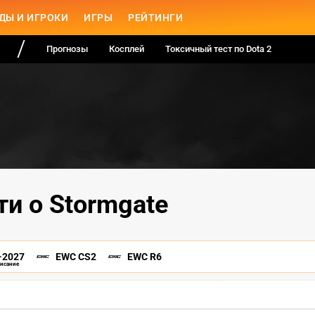
ДЫ И ИГРОКИ
ИГРЫ
РЕЙТИНГИ
Прогнозы
Косплей
Токсичный тест по Dota 2
и о Stormgate
-2027
EWC CS2
EWC R6
писание