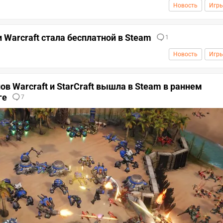
Новость
Игр
и Warcraft стала бесплатной в Steam
1
Новость
Игр
ов Warcraft и StarCraft вышла в Steam в раннем
ге
7