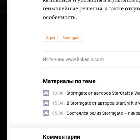
геймплейные решения, а также отсут
особенность.
Игры
Stormgate
Источник
www.linkedin.com
Материалы по теме
13.08
Stormgate от авторов StarCraft и W
15.04
В Stormgate от авторов StarCraft 
УЧАСТВ
05.08
Состоялся релиз Stormgate — пиков
Комментарии