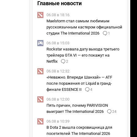
Главные новости
06.08 в 18:16
Maelstorm стал самым любимым
русскоязычным кастером официальной
студии The International 2026
1
06.08 в 15:03
Rockstar назвала дату выхода третьего
трейлера GTA VI — его покажут на
Netflix
2
06.08 в 12:32
«Неважно. Впереди Шанхай» — ATF
после поражения от Liquid в гранд-
финале ESSENCE II
4
06.08 в 12:00
Пять причин, почему PARIVISION
выиграет The International 2026
24
06.08 в 10:39
В Dota 2 вышла сокровищница для
посетителей The International 2026