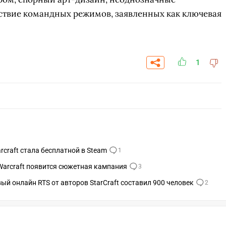
ствие командных режимов, заявленных как ключевая
1
arcraft стала бесплатной в Steam
1
и Warcraft появится сюжетная кампания
3
СКАЧАТЬ НА
СК
ОВАТЬ
ЗАБРАТЬ
ый онлайн RTS от авторов StarCraft составил 900 человек
2
ANDROID