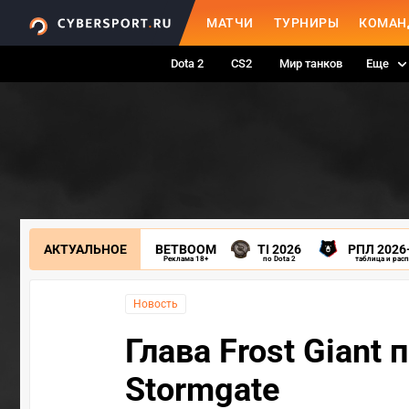
МАТЧИ
ТУРНИРЫ
КОМАН
Dota 2
CS2
Мир танков
Еще
АКТУАЛЬНОЕ
BETBOOM
TI 2026
РПЛ 2026
Реклама 18+
по Dota 2
таблица и рас
Новость
Глава Frost Giant
Stormgate