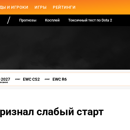
ДЫ И ИГРОКИ
ИГРЫ
РЕЙТИНГИ
Прогнозы
Косплей
Токсичный тест по Dota 2
-2027
EWC CS2
EWC R6
писание
 признал слабый старт