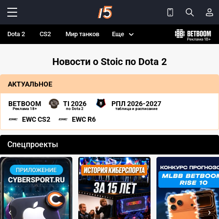
Dota 2
CS2
Мир танков
Еще
Новости о Stoic по Dota 2
АКТУАЛЬНОЕ
BETBOOM
TI 2026
РПЛ 2026-2027
Реклама 18+
по Dota 2
таблица и расписание
EWC CS2
EWC R6
Спецпроекты
‹
›