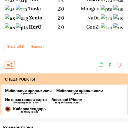
TaeJa
Minigun
2:0
Zenio
NaDa
2:0
HerO
GanZi
2:0
StarCraft II
Новости
0
СПЕЦПРОЕКТЫ
Мобильное приложение
Мобильное приложение
Cybersport.ru
Cybersport.ru
Интерактивная карта
Выиграй iPhone
киберспорта за 15 лет
за прогнозы на MLBB
Киберкалендарь
по Миру Танков
Комментарии