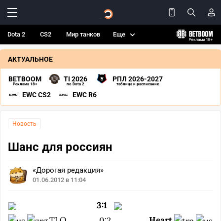
Dota 2
CS2
Мир танков
Еще
АКТУАЛЬНОЕ
BETBOOM
TI 2026
РПЛ 2026-2027
Реклама 18+
по Dota 2
таблица и расписание
EWC CS2
EWC R6
Новость
Шанс для россиян
«Дорогая редакция»
01.06.2012 в 11:04
3:1
TLO
Heart
0:2