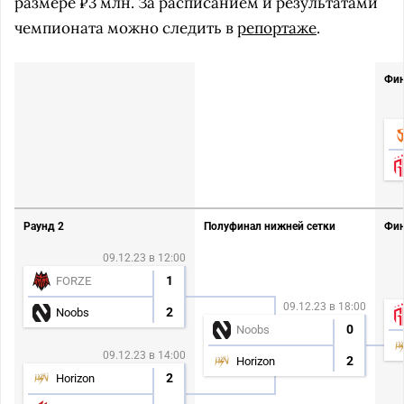
размере ₽3 млн. За расписанием и результатами
чемпионата можно следить в
репортаже
.
Фин
Раунд 2
Полуфинал нижней сетки
Фин
09.12.23 в 12:00
1
FORZE
09.12.23 в 18:00
2
Noobs
0
Noobs
09.12.23 в 14:00
2
Horizon
2
Horizon