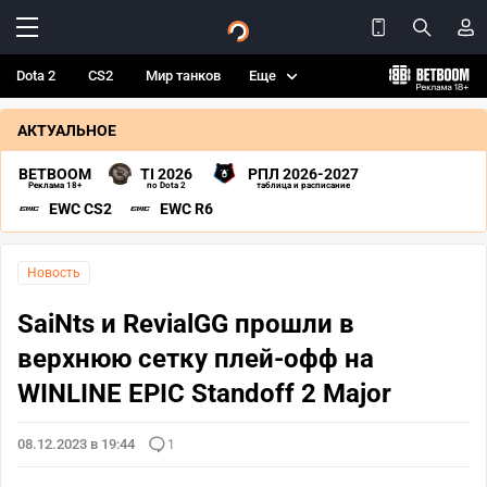
Dota 2
CS2
Мир танков
Еще
АКТУАЛЬНОЕ
BETBOOM
TI 2026
РПЛ 2026-2027
Реклама 18+
по Dota 2
таблица и расписание
EWC CS2
EWC R6
Новость
SaiNts и RevialGG прошли в
верхнюю сетку плей-офф на
WINLINE EPIC Standoff 2 Major
08.12.2023 в 19:44
1