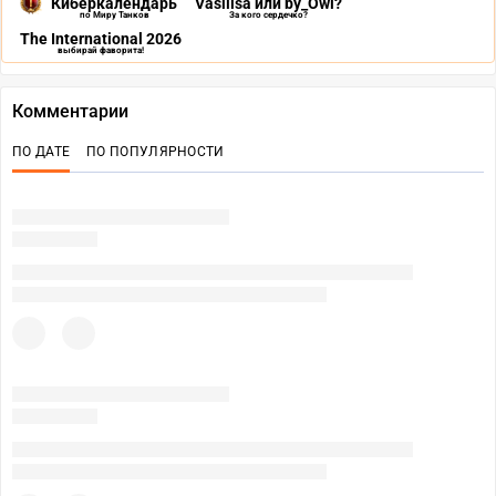
Киберкалендарь
Vasilisa или by_Owl?
по Миру Танков
За кого сердечко?
The International 2026
выбирай фаворита!
Комментарии
ПО ДАТЕ
ПО ПОПУЛЯРНОСТИ