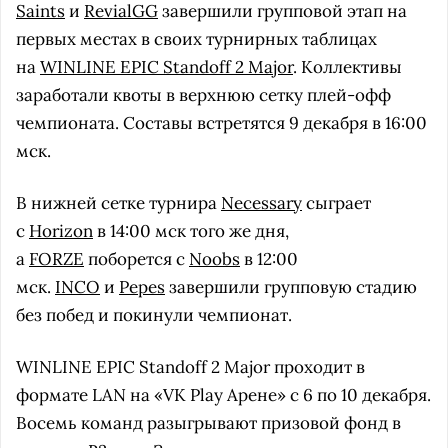
Saints
и
RevialGG
завершили групповой этап на
первых местах в своих турнирных таблицах
на
WINLINE EPIC Standoff 2 Major
. Коллективы
заработали квоты в верхнюю сетку плей-офф
чемпионата. Составы встретятся 9 декабря в 16:00
мск.
В нижней сетке турнира
Necessary
сыграет
с
Horizon
в 14:00 мск того же дня,
а
FORZE
поборется с
Noobs
в 12:00
мск.
INCO
и
Pepes
завершили групповую стадию
без побед и покинули чемпионат.
WINLINE EPIC Standoff 2 Major проходит в
формате LAN на «VK Play Арене» c 6 по 10 декабря.
Восемь команд разыгрывают призовой фонд в