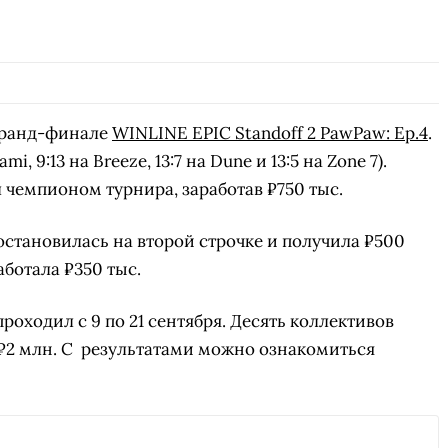
гранд-финале
WINLINE EPIC Standoff 2 PawPaw: Ep.4
.
i, 9:13 на Breeze, 13:7 на Dune и 13:5 на Zone 7).
 чемпионом турнира, заработав ₽750 тыс.
остановилась на второй строчке и получила ₽500
аботала ₽350 тыс.
проходил с 9 по 21 сентября. Десять коллективов
₽2 млн. С результатами можно ознакомиться