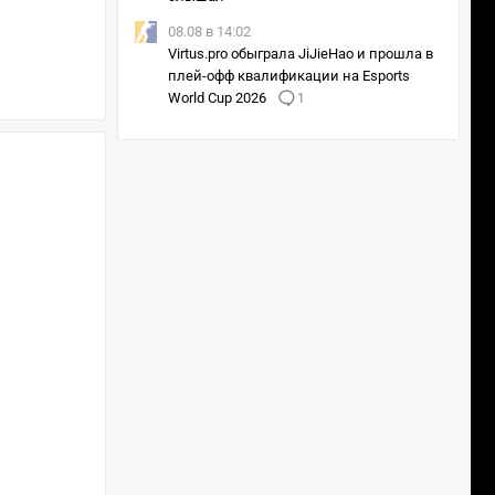
08.08 в 14:02
Virtus.pro обыграла JiJieHao и прошла в
плей-офф квалификации на Esports
World Cup 2026
1