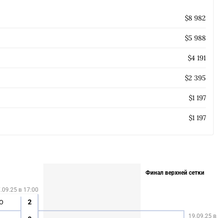
$8 982
$5 988
$4 191
$2 395
$1 197
$1 197
СКАЧАТЬ НА
СК
Финал верхней сетки
ЙТИ
ВЫБРАТЬ
ANDROID
.09.25 в 17:00
2
O
19.09.25 в