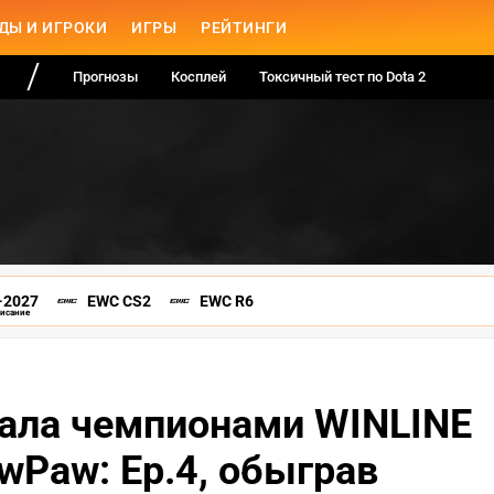
ДЫ И ИГРОКИ
ИГРЫ
РЕЙТИНГИ
Прогнозы
Косплей
Токсичный тест по Dota 2
-2027
EWC CS2
EWC R6
писание
стала чемпионами WINLINE
awPaw: Ep.4, обыграв