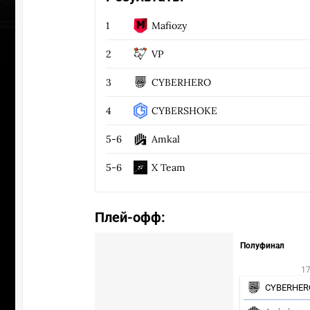
1
Mafiozy
2
VP
3
CYBERHERO
4
CYBERSHOKE
5-6
Amkal
5-6
X Team
Плей-офф:
Полуфинал
ПЕРЕ
17
CYBERHER