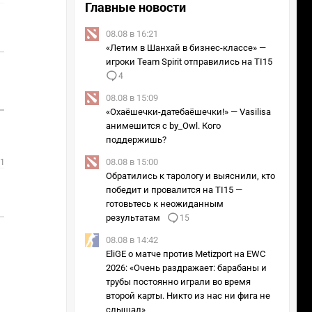
Главные новости
1
08.08 в 16:21
2
«Летим в Шанхай в бизнес-классе» —
игроки Team Spirit отправились на TI15
4
21.09.25 в 16:00
08.08 в 15:09
1
VP
«Охаёшечки-датебаёшечки!» — Vasilisa
анимешится с by_Owl. Кого
3
3
Mafiozy
поддержишь?
08.08 в 15:00
 16:00
Обратились к тарологу и выяснили, кто
1
победит и провалится на TI15 —
3
готовьтесь к неожиданным
результатам
15
08.08 в 14:42
EliGE о матче против Metizport на EWC
2026: «Очень раздражает: барабаны и
трубы постоянно играли во время
второй карты. Никто из нас ни фига не
слышал»