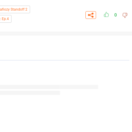
afiozy Standoff 2
0
: Ep.4