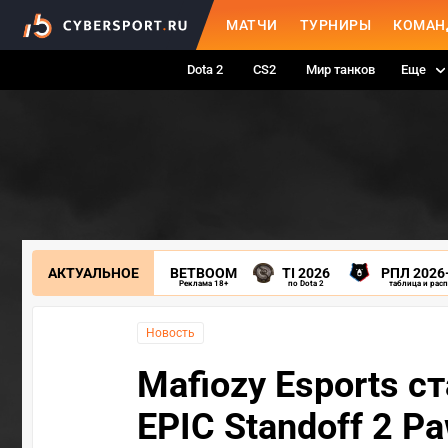
МАТЧИ
ТУРНИРЫ
КОМАН
Dota 2
CS2
Мир танков
Еще
АКТУАЛЬНОЕ
BETBOOM
TI 2026
РПЛ 2026
Реклама 18+
по Dota 2
таблица и рас
Новость
Mafiozy Esports 
EPIC Standoff 2 P