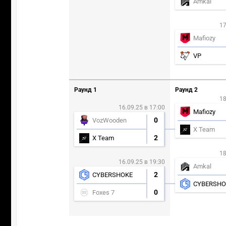
Amkal
17
Mafiozy
VP
Раунд 1
Раунд 2
18
16.09.25 в 17:00
Mafiozy
0
VozWooden
X Team
2
X Team
18
16.09.25 в 19:30
Amkal
2
CYBERSHOKE
CYBERSHO
0
Foxes 7