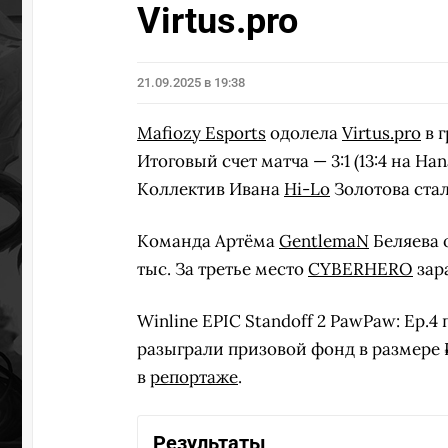
Virtus.pro
21.09.2025 в 19:38
Mafiozy Esports
одолела
Virtus.pro
в 
Итоговый счет матча — 3:1 (13:4 на Hanam
Коллектив Ивана
Hi-Lo
Золотова стал
Команда Артёма
GentlemaN
Беляева 
тыс. За третье место
CYBERHERO
зар
Winline EPIC Standoff 2 PawPaw: Ep.4 
разыграли призовой фонд в размере 
в
репортаже
.
Результаты