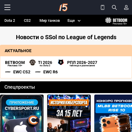
Dota 2
CS2
Мир танков
Еще
Новости о SSol по League of Legends
АКТУАЛЬНОЕ
BETBOOM
TI 2026
РПЛ 2026-2027
Реклама 18+
по Dota 2
таблица и расписание
EWC CS2
EWC R6
Спецпроекты
‹
›