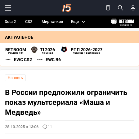
Dota 2
CS2
Мир танков
Еще
АКТУАЛЬНОЕ
BETBOOM
TI 2026
РПЛ 2026-2027
Реклама 18+
по Dota 2
таблица и расписание
EWC CS2
EWC R6
Новость
В России предложили ограничить
показ мультсериала «Маша и
Медведь»
28.10.2025 в 13:06
11