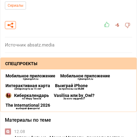
Сериалы
-6
Источник
absatz.media
СПЕЦПРОЕКТЫ
Мобильное приложение
Мобильное приложение
Cybersport.ru
Cybersport.ru
Интерактивная карта
Выиграй iPhone
киберспорта за 15 лет
за прогнозы на MLBB
Киберкалендарь
Vasilisa или by_Owl?
по Миру Танков
За кого сердечко?
The International 2026
выбирай фаворита!
Материалы по теме
12.08