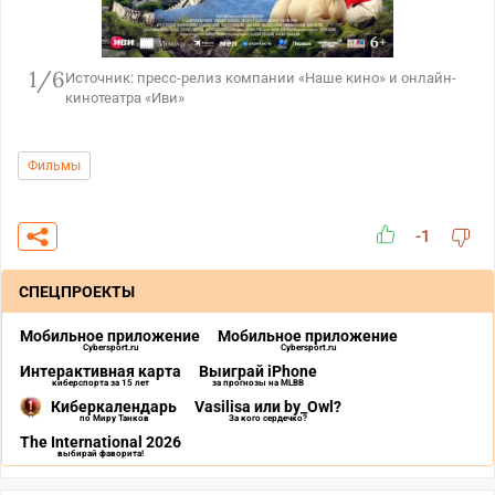
1/6
Источник: пресс-релиз компании «Наше кино» и онлайн-
кинотеатра «Иви»
Фильмы
-1
СПЕЦПРОЕКТЫ
Мобильное приложение
Мобильное приложение
Cybersport.ru
Cybersport.ru
Интерактивная карта
Выиграй iPhone
киберспорта за 15 лет
за прогнозы на MLBB
Киберкалендарь
Vasilisa или by_Owl?
по Миру Танков
За кого сердечко?
The International 2026
выбирай фаворита!