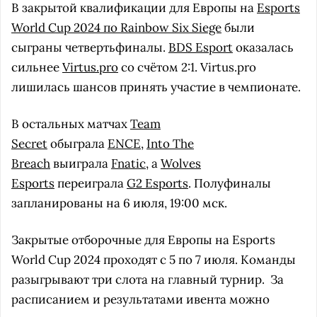
В закрытой квалификации для Европы на
Esports
World Cup 2024 по Rainbow Six Siege
были
сыграны четвертьфиналы.
BDS Esport
оказалась
сильнее
Virtus.pro
со счётом 2:1. Virtus.pro
лишилась шансов принять участие в чемпионате.
В остальных матчах
Team
Secret
обыграла
ENCE
,
Into The
Breach
выиграла
Fnatic
, а
Wolves
Esports
переиграла
G2 Esports
. Полуфиналы
запланированы на 6 июля, 19:00 мск.
Закрытые отборочные для Европы на Esports
World Cup 2024 проходят с 5 по 7 июля. Команды
разыгрывают три слота на главный турнир. За
расписанием и результатами ивента можно