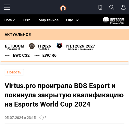
Dota 2
CS2
Мир танков
Еще
АКТУАЛЬНОЕ
BETBOOM
TI 2026
РПЛ 2026-2027
Реклама 18+
по Dota 2
таблица и расписание
EWC CS2
EWC R6
Новость
Virtus.pro проиграла BDS Esport и
покинула закрытую квалификацию
на Esports World Cup 2024
05.07.2024 в 23:15
2