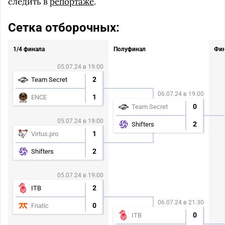
следить в
репортаже
.
Сетка отборочных:
1/4 финала
Полуфинал
Фи
05.07.24 в 19:00
2
Team Secret
06.07.24 в 19:00
1
ENCE
0
Team Secret
05.07.24 в 19:00
2
Shifters
1
Virtus.pro
2
Shifters
05.07.24 в 19:00
2
ITB
06.07.24 в 21:30
0
Fnatic
0
ITB