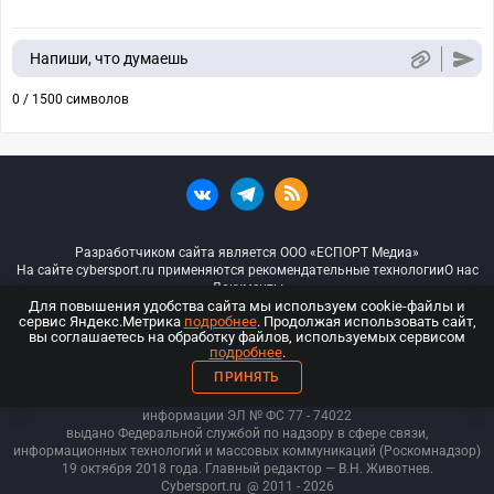
Напиши, что думаешь
0 / 1500 символов
Разработчиком сайта является ООО «ЕСПОРТ Медиа»
На сайте cybersport.ru применяются рекомендательные технологии
О нас
Документы
Для повышения удобства сайта мы используем cookie-файлы и
сервис Яндекс.Метрика
подробнее
. Продолжая использовать сайт,
© ООО «Киберспорт.ру» — Все права защищены
вы соглашаетесь на обработку файлов, используемых сервисом
подробнее
.
18+
ПРИНЯТЬ
ООО «Киберспорт.ру». Свидетельство о регистрации средств массовой
информации ЭЛ № ФС 77 - 74
022
выдано Федеральной службой по надзору в сфере связи,
информационных технологий и массовых коммуникаций (Роскомнадзор)
19 октября 2018 года. Главный редактор — В.Н. Животнев.
Cybersport.ru
@ 2011 - 2026