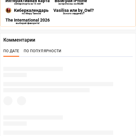
Интерактивная карта
Выиграй iPhone
киберспорта за 15 лет
за прогнозы на MLBB
Киберкалендарь
Vasilisa или by_Owl?
по Миру Танков
За кого сердечко?
The International 2026
выбирай фаворита!
Комментарии
ПО ДАТЕ
ПО ПОПУЛЯРНОСТИ