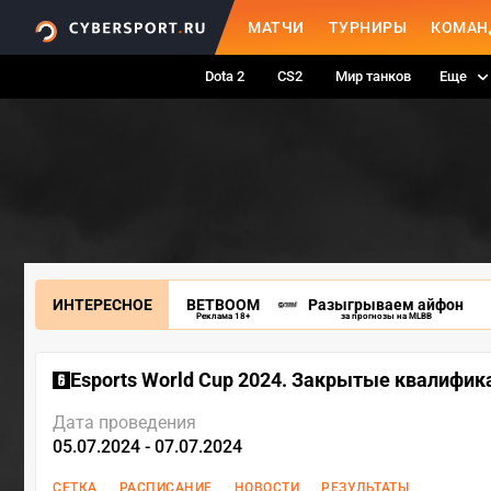
МАТЧИ
ТУРНИРЫ
КОМАН
Dota 2
CS2
Мир танков
Еще
ИНТЕРЕСНОЕ
BETBOOM
Разыгрываем айфон
Реклама 18+
за прогнозы на MLBB
Esports World Cup 2024. Закрытые квалифик
Дата проведения
05.07.2024 - 07.07.2024
СЕТКА
РАСПИСАНИЕ
НОВОСТИ
РЕЗУЛЬТАТЫ