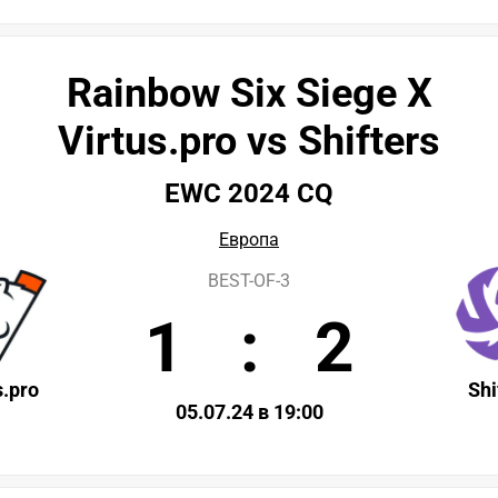
Rainbow Six Siege X
Virtus.pro vs Shifters
EWC 2024 CQ
Европа
BEST-OF-3
1
:
2
s.pro
Shi
05.07.24 в 19:00