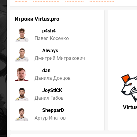
Игроки Virtus.pro
p4sh4
Павел Косенко
Always
Дмитрий Митрахович
dan
Данила Донцов
JoyStiCK
Данил Габов
Virtu
ShepparD
Артур Ипатов