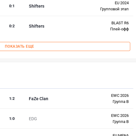
EU 2024
0
:
1
Shifters
Групповой этап
BLAST R6
0
:
2
Shifters
Плей-офф
ПОКАЗАТЬ ЕЩЕ
EWC 2026
1
:
2
FaZe Clan
Группа B
EWC 2026
1
:
0
EDG
Группа B
EU MENA