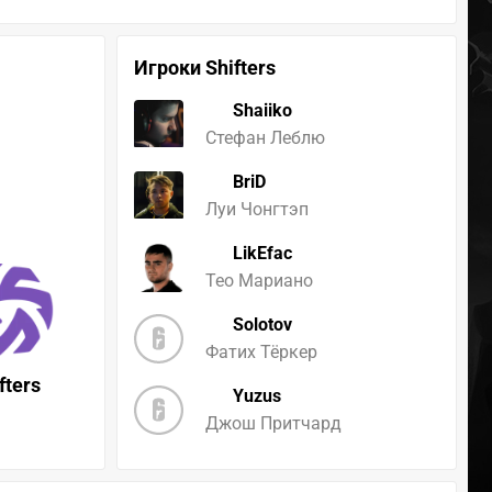
Игроки Shifters
Shaiiko
Стефан Леблю
BriD
Луи Чонгтэп
LikEfac
Тео Мариано
Solotov
Фатих Тёркер
fters
Yuzus
Джош Притчард