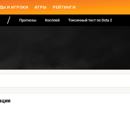
ДЫ И ИГРОКИ
ИГРЫ
РЕЙТИНГИ
Прогнозы
Косплей
Токсичный тест по Dota 2
ации