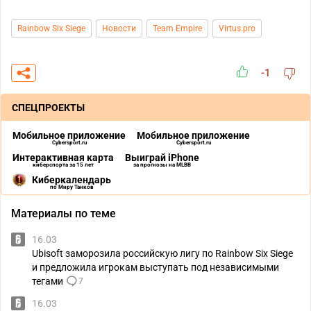
Rainbow Six Siege
Новости
Team Empire
Virtus.pro
-1
СПЕЦПРОЕКТЫ
Мобильное приложение
Мобильное приложение
Cybersport.ru
Cybersport.ru
Интерактивная карта
Выиграй iPhone
киберспорта за 15 лет
за прогнозы на MLBB
Киберкалендарь
по Миру Танков
Материалы по теме
16.03
Ubisoft заморозила российскую лигу по Rainbow Six Siege
и предложила игрокам выступать под независимыми
тегами
7
16.03