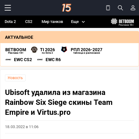
Dota 2
CS2
Мир танков
Еще
АКТУАЛЬНОЕ
BETBOOM
TI 2026
РПЛ 2026-2027
Реклама 18+
по Dota 2
таблица и расписание
EWC CS2
EWC R6
Новость
Ubisoft удалила из магазина
Rainbow Six Siege скины Team
Empire и Virtus.pro
18.03.2022 в 11:06