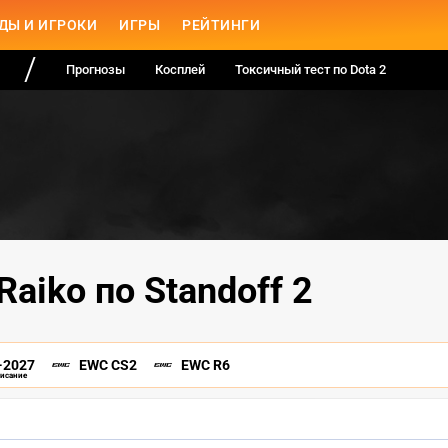
ДЫ И ИГРОКИ
ИГРЫ
РЕЙТИНГИ
Прогнозы
Косплей
Токсичный тест по Dota 2
Raiko по Standoff 2
-2027
EWC CS2
EWC R6
писание