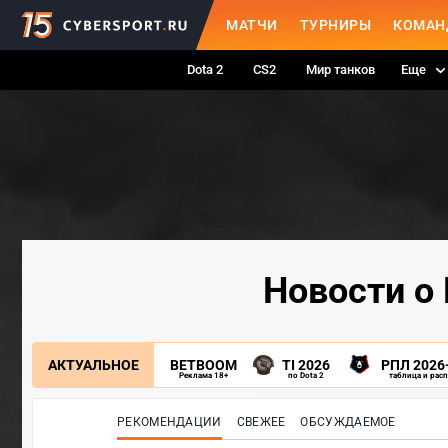
МАТЧИ
ТУРНИРЫ
КОМАН
Dota 2
CS2
Мир танков
Еще
Новости о 
АКТУАЛЬНОЕ
BETBOOM
TI 2026
РПЛ 2026
Реклама 18+
по Dota 2
таблица и рас
РЕКОМЕНДАЦИИ
СВЕЖЕЕ
ОБСУЖДАЕМОЕ