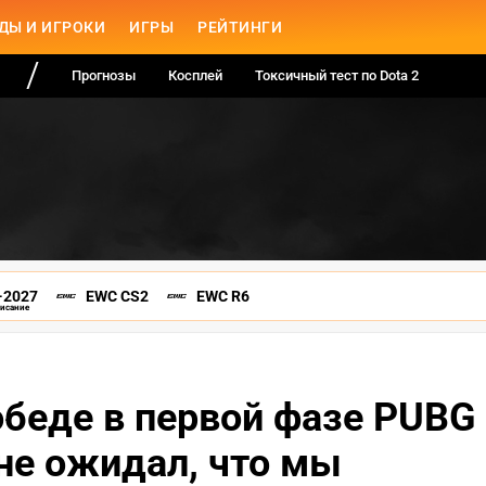
ДЫ И ИГРОКИ
ИГРЫ
РЕЙТИНГИ
Прогнозы
Косплей
Токсичный тест по Dota 2
-2027
EWC CS2
EWC R6
писание
обеде в первой фазе PUBG
 не ожидал, что мы