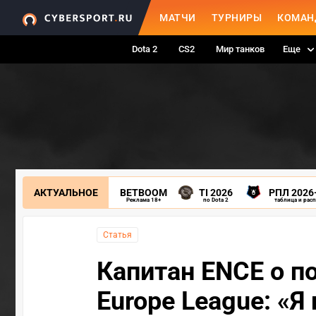
МАТЧИ
ТУРНИРЫ
КОМАН
Dota 2
CS2
Мир танков
Еще
АКТУАЛЬНОЕ
BETBOOM
TI 2026
РПЛ 2026
Реклама 18+
по Dota 2
таблица и рас
Статья
Капитан ENCE о п
Europe League: «Я