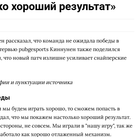
о хороший результат»
СКАЧАТЬ НА
СК
ЙТИ
ВЫБРАТЬ
ANDROID
 рассказал, что команда не ожидала победы в
нтервью pubgesports Киннунен также поделился
, что новый патч излишне усиливает снайперские
фии и пунктуации источника
беды
ли мы будем играть хорошо, то сможем попасть в
идал, что мы покажем настолько хороший результат.
стороны, не совсем. Мы играли в "нашу игру", так же
 работало как хорошо отлаженный механизм.