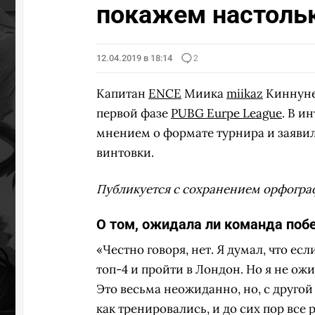
покажем настольк
ПЕРЕ
12.04.2019 в 18:14
2
Капитан
ENCE
Миика
miikaz
Киннунен
первой фазе
PUBG Eurpe League
. В и
мнением о формате турнира и заявил
винтовки.
Публикуется с сохранением орфогра
О том, ожидала ли команда по
«Честно говоря, нет. Я думал, что ес
топ-4 и пройти в Лондон. Но я не ож
Это весьма неожиданно, но, с другой 
как тренировались, и до сих пор все