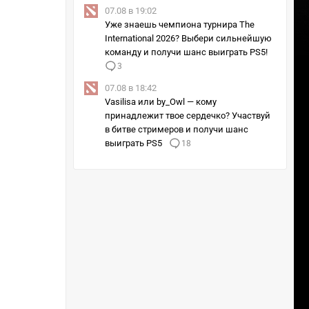
07.08 в 19:02
Уже знаешь чемпиона турнира The
International 2026? Выбери сильнейшую
команду и получи шанс выиграть PS5!
3
07.08 в 18:42
Vasilisa или by_Owl — кому
принадлежит твое сердечко? Участвуй
в битве стримеров и получи шанс
выиграть PS5
18