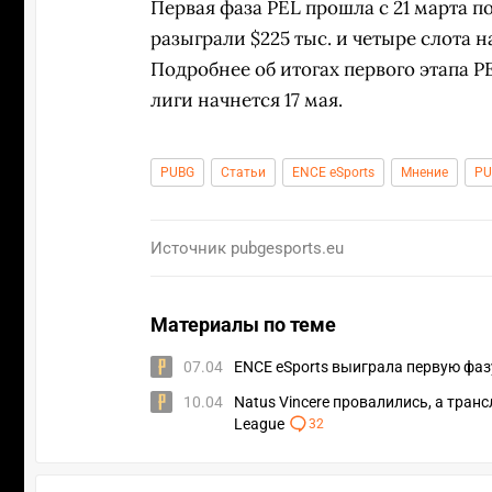
Первая фаза PEL прошла с 21 марта по
разыграли $225 тыс. и четыре слота 
Подробнее об итогах первого этапа P
лиги начнется 17 мая.
PUBG
Статьи
ENCE eSports
Мнение
PU
Источник
pubgesports.eu
Материалы по теме
07.04
ENCE eSports выиграла первую фаз
10.04
Natus Vincere провалились, а тран
League
32