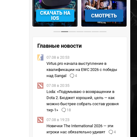
АЧАТЬ НА
СМОТРЕТЬ
УЧАСТВОВАТЬ
IOS
Главные новости
07.08 в 20:53
Virtus.pro начала выступление в
квалификации на EWC 2026 с победы
над Sangal
4
07.08 в 20:35
Loda: «Подумываю о возвращении в
Dota 2. Бюджет хороший, цель — как
можно быстрее собрать состав уровня
тир-1»
18
07.08 в 19:23
Новички The International 2026 — эти
игроки нас обязательно удивят
4