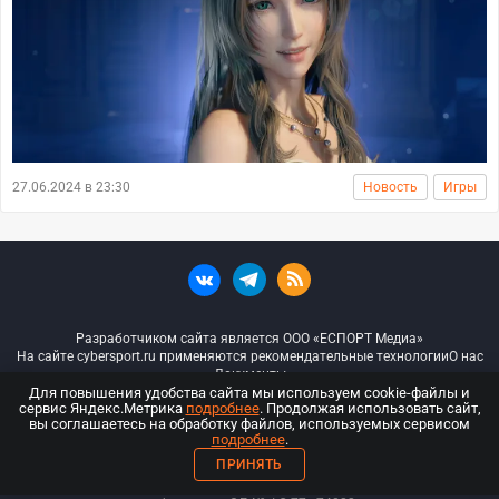
27.06.2024 в 23:30
Новость
Игры
Разработчиком сайта является ООО «ЕСПОРТ Медиа»
На сайте cybersport.ru применяются рекомендательные технологии
О нас
Документы
Для повышения удобства сайта мы используем cookie-файлы и
сервис Яндекс.Метрика
подробнее
. Продолжая использовать сайт,
© ООО «Киберспорт.ру» — Все права защищены
вы соглашаетесь на обработку файлов, используемых сервисом
подробнее
.
18+
ПРИНЯТЬ
ООО «Киберспорт.ру». Свидетельство о регистрации средств массовой