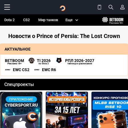
Dota 2
CS2
Мир танков
Еще
Новости о Prince of Persia: The Lost Crown
АКТУАЛЬНОЕ
BETBOOM
TI 2026
РПЛ 2026-2027
Реклама 18+
по Dota 2
таблица и расписание
EWC CS2
EWC R6
Спецпроекты
‹
›