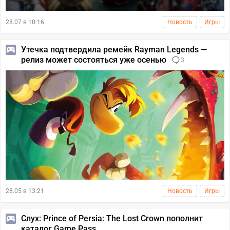
28.07 в 10:16
Новость
Игры
Утечка подтвердила ремейк Rayman Legends —
релиз может состояться уже осенью
3
28.05 в 13:21
Новость
Игры
Слух: Prince of Persia: The Lost Crown пополнит
каталог Game Pass