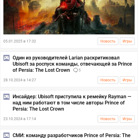
05.01.2025 в 17:32
Новость
Игры
Один из руководителей Larian раскритиковал
Ubisoft за роспуск команды, отвечающей за Prince
of Persia: The Lost Crown
5
28.10.2024 в 14:27
Новость
Игры
Инсайдер: Ubisoft приступила к ремейку Rayman —
над ним работают в том числе авторы Prince of
Persia: The Lost Crown
23.10.2024 в 17:14
Новость
Игры
СМИ: команду разработчиков Prince of Persia: The