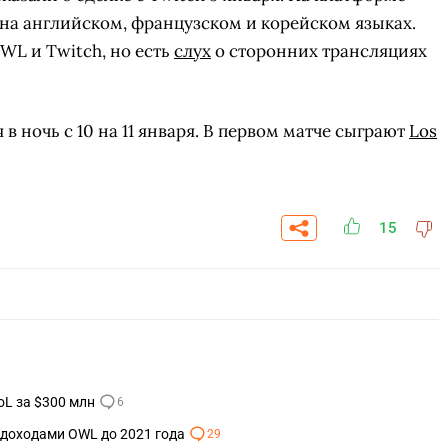
на английском, французском и корейском языках.
WL и Twitch, но есть
слух
о сторонних трансляциях
 в ночь с 10 на 11 января. В первом матче сыграют
Los
15
СКАЧАТЬ НА
СК
ЙТИ
ВЫБРАТЬ
ANDROID
L за $300 млн
6
я доходами OWL до 2021 года
29