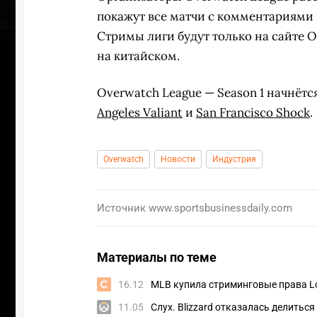
покажут все матчи с комментариями 
Стримы лиги будут только на сайте O
на китайском.
Overwatch League — Season 1 начнётся
Angeles Valiant
и
San Francisco Shock
.
Overwatch
Новости
Индустрия
Источник
www.sportsbusinessdaily.com
ПЕРЕ
Материалы по теме
16.12
MLB купила стриминговые права Lo
11.05
Слух. Blizzard отказалась делитьс