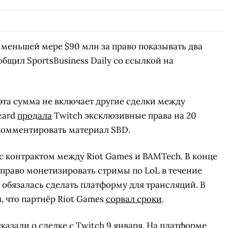
по меньшей мере $90 млн за право показывать два
общил SportsBusiness Daily со ссылкой на
эта сумма не включает другие сделки между
zzard
продала
Twitch эксклюзивные права на 20
комментировать материал SBD.
 контрактом между Riot Games и BAMTech. В конце
 право монетизировать стримы по LoL в течение
 обязалась сделать платформу для трансляций. В
л, что партнёр Riot Games
сорвал сроки
.
азали о сделке с Twitch 9 января. На платформе