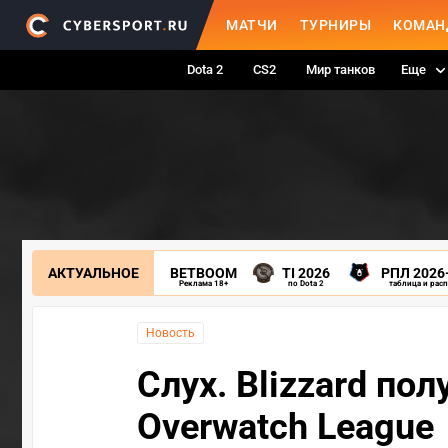
МАТЧИ
ТУРНИРЫ
КОМАН
Dota 2
CS2
Мир танков
Еще
АКТУАЛЬНОЕ
BETBOOM
TI 2026
РПЛ 2026
Реклама 18+
по Dota 2
таблица и рас
Новость
Слух. Blizzard по
Overwatch League