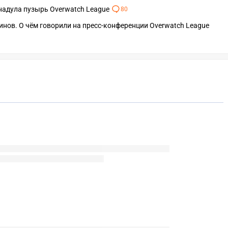
 надула пузырь Overwatch League
80
скинов. О чём говорили на пресс-конференции Overwatch League