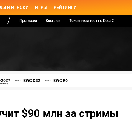
ДЫ И ИГРОКИ
ИГРЫ
РЕЙТИНГИ
Прогнозы
Косплей
Токсичный тест по Dota 2
-2027
EWC CS2
EWC R6
писание
лучит $90 млн за стримы