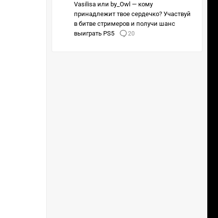
Vasilisa или by_Owl — кому
принадлежит твое сердечко? Участвуй
в битве стримеров и получи шанс
выиграть PS5
20