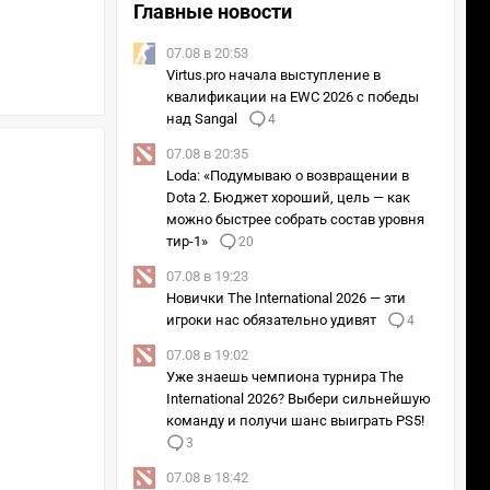
Главные новости
07.08 в 20:53
Virtus.pro начала выступление в
квалификации на EWC 2026 с победы
над Sangal
4
07.08 в 20:35
Loda: «Подумываю о возвращении в
Dota 2. Бюджет хороший, цель — как
можно быстрее собрать состав уровня
тир-1»
20
07.08 в 19:23
Новички The International 2026 — эти
игроки нас обязательно удивят
4
07.08 в 19:02
Уже знаешь чемпиона турнира The
International 2026? Выбери сильнейшую
команду и получи шанс выиграть PS5!
3
07.08 в 18:42