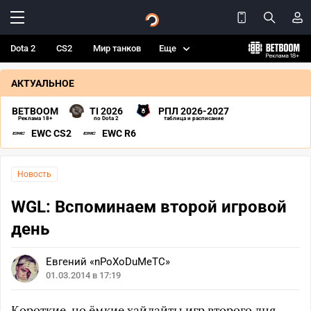
Dota 2
CS2
Мир танков
Еще
АКТУАЛЬНОЕ
BETBOOM
TI 2026
РПЛ 2026-2027
Реклама 18+
по Dota 2
таблица и расписание
EWC CS2
EWC R6
Новость
WGL: Вспоминаем второй игровой
день
Евгений «nPoXoDuMeTC»
01.03.2014 в 17:19
Короткие, но ёмкие хайлайты игр второго дня