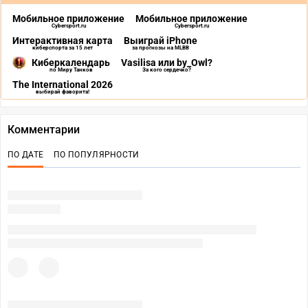
Мобильное приложение
Мобильное приложение
Cybersport.ru
Cybersport.ru
Интерактивная карта
Выиграй iPhone
киберспорта за 15 лет
за прогнозы на MLBB
Киберкалендарь
Vasilisa или by_Owl?
по Миру Танков
За кого сердечко?
The International 2026
выбирай фаворита!
Комментарии
ПО ДАТЕ
ПО ПОПУЛЯРНОСТИ