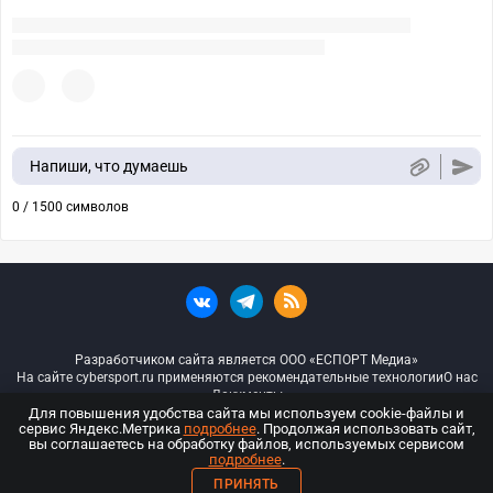
Напиши, что думаешь
0 / 1500 символов
Разработчиком сайта является ООО «ЕСПОРТ Медиа»
На сайте cybersport.ru применяются рекомендательные технологии
О нас
Документы
Для повышения удобства сайта мы используем cookie-файлы и
сервис Яндекс.Метрика
подробнее
. Продолжая использовать сайт,
© ООО «Киберспорт.ру» — Все права защищены
вы соглашаетесь на обработку файлов, используемых сервисом
подробнее
.
18+
ПРИНЯТЬ