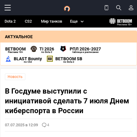
Dota 2
CS2
Мир танков
Еще
АКТУАЛЬНОЕ
BETBOOM
TI 2026
РПЛ 2026-2027
Реклама 18+
по Dota 2
таблица и расписание
BLAST Bounty
BETBOOM SB
по CS2
по Dota 2
Новость
В Госдуме выступили с
инициативой сделать 7 июля Днем
киберспорта в России
07.07.2025 в 12:09
4