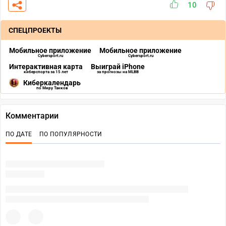
10
СПЕЦПРОЕКТЫ
Мобильное приложение
Мобильное приложение
Cybersport.ru
Cybersport.ru
Интерактивная карта
Выиграй iPhone
киберспорта за 15 лет
за прогнозы на MLBB
Киберкалендарь
по Миру Танков
Комментарии
ПО ДАТЕ
ПО ПОПУЛЯРНОСТИ