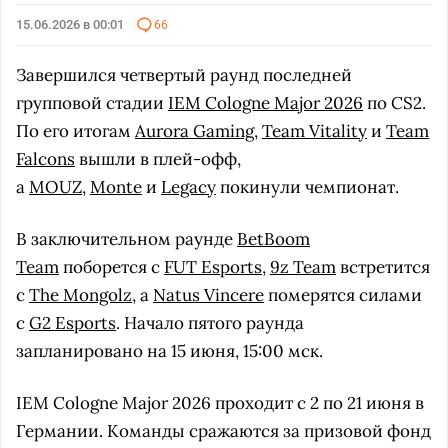
15.06.2026 в 00:01
66
Завершился четвертый раунд последней
групповой стадии
IEM Cologne Major 2026
по CS2.
По его итогам
Aurora Gaming
,
Team Vitality
и
Team
Falcons
вышли в плей-офф,
а
MOUZ
,
Monte
и
Legacy
покинули чемпионат.
В заключительном раунде
BetBoom
Team
поборется с
FUT Esports
,
9z Team
встретится
с
The Mongolz
, а
Natus Vincere
померятся силами
с
G2 Esports
. Начало пятого раунда
запланировано на 15 июня, 15:00 мск.
IEM Cologne Major 2026 проходит с 2 по 21 июня в
Германии. Команды сражаются за призовой фонд