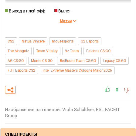
Выход в плей-офф
Вылет
Матчи
CS2
Natus Vincere
mousesports
G2 Esports
The Mongolz
Team Vitality
9z Team
Falcons CS:GO
AG CS:GO
Monte CS:GO
BetBoom Team CS:GO
Legacy CS:GO
FUT Esports CS2
Intel Extreme Masters Cologne Major 2026
0
Изображение на главной: Viola Schuldner, ESL FACEIT
Group
СПЕЦПРОЕКТЫ