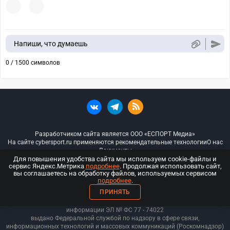
Напиши, что думаешь
0 / 1500 символов
Разработчиком сайта является ООО «ЕСПОРТ Медиа»
На сайте cybersport.ru применяются рекомендательные технологии
О нас
Документы
Для повышения удобства сайта мы используем cookie-файлы и
сервис Яндекс.Метрика
подробнее
. Продолжая использовать сайт,
© ООО «Киберспорт.ру» — Все права защищены
вы соглашаетесь на обработку файлов, используемых сервисом
подробнее
.
18+
ПРИНЯТЬ
ООО «Киберспорт.ру». Свидетельство о регистрации средств массовой
информации ЭЛ № ФС 77 - 74
022
выдано Федеральной службой по надзору в сфере связи,
информационных технологий и массовых коммуникаций (Роскомнадзор)