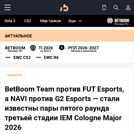
Dota 2
CS2
Мир танков
Еще
АКТУАЛЬНОЕ
BETBOOM
TI 2026
РПЛ 2026-2027
Реклама 18+
по Dota 2
таблица и расписание
EWC CS2
EWC R6
Новость
BetBoom Team против FUT Esports,
а NAVI против G2 Esports — стали
известны пары пятого раунда
третьей стадии IEM Cologne Major
2026