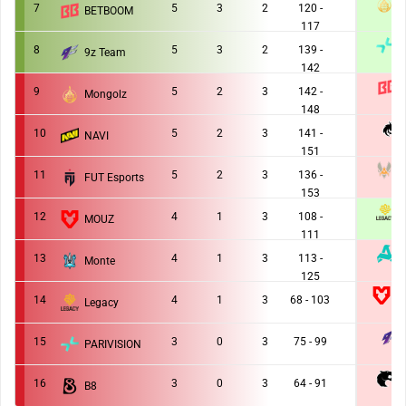
7
5
3
2
120 -
BETBOOM
2 :
117
P
8
5
3
2
139 -
9z Team
2 :
142
9
5
2
3
142 -
Mongolz
1 :
148
10
5
2
3
141 -
NAVI
0 :
151
V
11
5
2
3
136 -
FUT Esports
1 :
153
L
12
4
1
3
108 -
MOUZ
2 :
111
13
4
1
3
113 -
Monte
0 :
125
M
14
4
1
3
68 - 103
Legacy
0 :
15
3
0
3
75 - 99
PARIVISION
1 :
F
16
3
0
3
64 - 91
B8
0 :