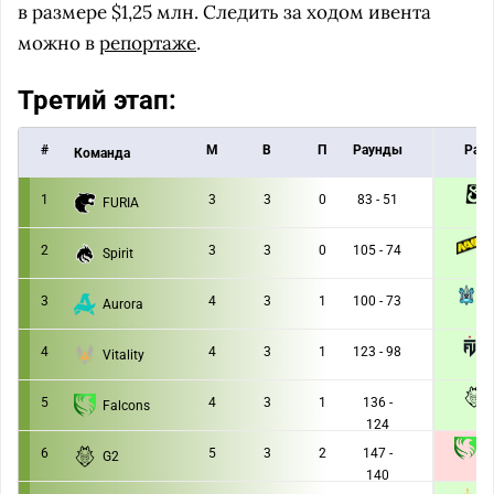
в размере $1,25 млн. Следить за ходом ивента
можно в
репортаже
.
Третий этап:
#
M
В
П
Раунды
Раун
Команда
1
3
3
0
83 - 51
FURIA
2 :
N
2
3
3
0
105 - 74
Spirit
2 :
M
3
4
3
1
100 - 73
Aurora
2 :
4
4
3
1
123 - 98
Vitality
2 :
5
4
3
1
136 -
Falcons
2 :
124
F
6
5
3
2
147 -
G2
1 :
140