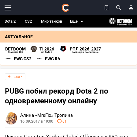
Dota 2
CS2
Мир танков
Еще
АКТУАЛЬНОЕ
BETBOOM
TI 2026
РПЛ 2026-2027
Реклама 18+
по Dota 2
таблица и расписание
EWC CS2
EWC R6
Новость
PUBG побил рекорд Dota 2 по
одновременному онлайну
Алина «MrsFix» Тропина
16.09.2017 в 19:00
61
Рекорд Counter-Strike: Global Offensive в 850 тыс.