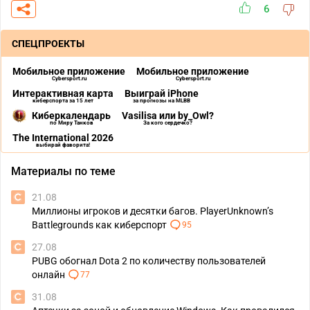
6
СПЕЦПРОЕКТЫ
Мобильное приложение
Мобильное приложение
Cybersport.ru
Cybersport.ru
Интерактивная карта
Выиграй iPhone
киберспорта за 15 лет
за прогнозы на MLBB
Киберкалендарь
Vasilisa или by_Owl?
по Миру Танков
За кого сердечко?
The International 2026
выбирай фаворита!
Материалы по теме
21.08
Миллионы игроков и десятки багов. PlayerUnknown’s
Battlegrounds как киберспорт
95
27.08
PUBG обогнал Dota 2 по количеству пользователей
онлайн
77
31.08