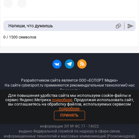
Напиши, что думаешь
0 / 1500 символов
Разработчиком сайта является ООО «ЕСПОРТ Медиа»
На сайте cybersport.ru применяются рекомендательные технологии
О нас
Документы
Для повышения удобства сайта мы используем cookie-файлы и
сервис Яндекс.Метрика
подробнее
. Продолжая использовать сайт,
© ООО «Киберспорт.ру» — Все права защищены
вы соглашаетесь на обработку файлов, используемых сервисом
подробнее
.
18+
ПРИНЯТЬ
ООО «Киберспорт.ру». Свидетельство о регистрации средств массовой
информации ЭЛ № ФС 77 - 74
022
выдано Федеральной службой по надзору в сфере связи,
информационных технологий и массовых коммуникаций (Роскомнадзор)