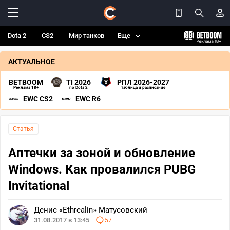
Dota 2
CS2
Мир танков
Еще
АКТУАЛЬНОЕ
BETBOOM
TI 2026
РПЛ 2026-2027
Реклама 18+
по Dota 2
таблица и расписание
EWC CS2
EWC R6
Статья
Аптечки за зоной и обновление
Windows. Как провалился PUBG
Invitational
Денис «Ethrealin» Матусовский
31.08.2017 в 13:45
57