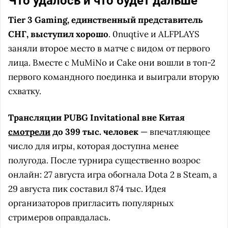
Что удалось и что будет дальше
Tier 3 Gaming, единственный представитель
СНГ, выступил хорошо
. 0nuqtive и ALFPLAYS
заняли второе место в матче с видом от первого
лица. Вместе с MuMiNo и Cake они вошли в топ-2
первого командного поединка и выиграли вторую
схватку.
Трансляции PUBG Invitational вне Китая
смотрели
до 399 тыс. человек
— впечатляющее
число для игры, которая доступна менее
полугода. После турнира существенно возрос
онлайн: 27 августа игра обогнала Dota 2 в Steam, а
29 августа пик составил 874 тыс. Идея
организаторов пригласить популярных
стримеров оправдалась.