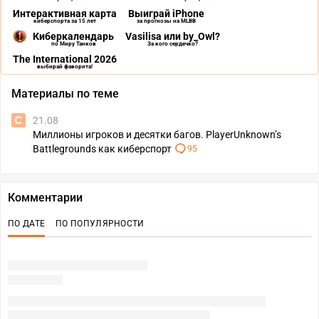
Интерактивная карта
Выиграй iPhone
киберспорта за 15 лет
за прогнозы на MLBB
Киберкалендарь
Vasilisa или by_Owl?
по Миру Танков
За кого сердечко?
The International 2026
выбирай фаворита!
Материалы по теме
21.08
Миллионы игроков и десятки багов. PlayerUnknown’s
Battlegrounds как киберспорт
95
Комментарии
ПО ДАТЕ
ПО ПОПУЛЯРНОСТИ