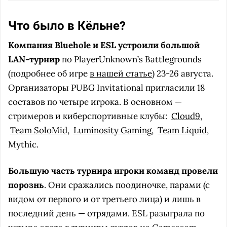
Что было в Кёльне?
Компания Bluehole и ESL устроили большой
LAN-турнир
по PlayerUnknown’s Battlegrounds
(подробнее об игре
в нашей статье
) 23-26 августа.
Организаторы PUBG Invitational пригласили 18
составов по четыре игрока. В основном —
стримеров и киберспортивные клубы:
Cloud9
,
Team SoloMid
,
Luminosity Gaming
,
Team Liquid
,
Mythic.
Большую часть турнира игроки команд провели
порознь
. Они сражались поодиночке, парами (с
видом от первого и от третьего лица) и лишь в
последний день — отрядами. ESL разыграла по