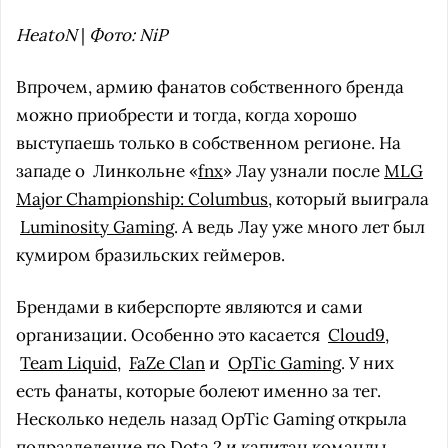
HeatoN
|
Фото: NiP
Впрочем, армию фанатов собственного бренда
можно приобрести и тогда, когда хорошо
выступаешь только в собственном регионе. На
западе о
Линкольне «
fnx
» Лау узнали после
MLG
Major Championship: Columbus
, который выиграла
Luminosity Gaming
. А ведь Лау уже много лет был
кумиром бразильских геймеров.
Брендами в киберспорте являются и сами
организации. Особенно это касается
Cloud9
,
Team Liquid
,
FaZe Clan
и
OpTic Gaming
. У них
есть фанаты, которые болеют именно за тег.
Несколько недель назад OpTic Gaming открыла
подразделение по Dota 2 и капитан команды