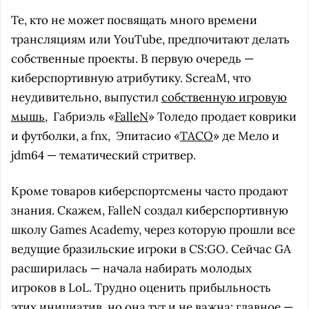
Те, кто не может посвящать много времени
трансляциям или YouTube, предпочитают делать
собственные проекты. В первую очередь —
киберспортивную атрибутику. ScreaM, что
неудивительно, выпустил
собственную игровую
мышь
,
Габриэль «
FalleN
» Толедо продает коврики
и футболки, а fnx,
Эпитасио «
TACO
» де Мело и
jdm64 — тематический стритвер.
Кроме товаров киберспортсмены часто продают
знания. Скажем, FalleN создал киберспортивную
школу Games Academy, через которую прошли все
ведущие бразильские игроки в CS:GO. Сейчас GA
расширилась — начала набирать молодых
игроков в LoL. Трудно оценить прибыльность
этих инициатив, но она тут и не важна: главное —