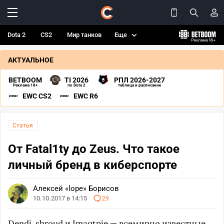
Dota 2
CS2
Мир танков
Еще
АКТУАЛЬНОЕ
BETBOOM
TI 2026
РПЛ 2026-2027
Реклама 18+
по Dota 2
таблица и расписание
EWC CS2
EWC R6
Статья
От Fatal1ty до Zeus. Что такое
личный бренд в киберспорте
Алексей «lope» Борисов
10.10.2017 в 14:15
29
Dendi, shroud и Imaqtpie — всемирно известные