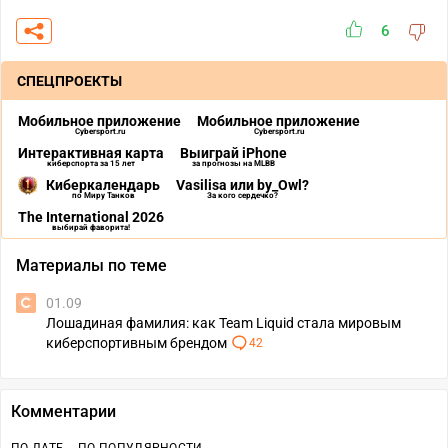
6
СПЕЦПРОЕКТЫ
Мобильное приложение
Мобильное приложение
Cybersport.ru
Cybersport.ru
Интерактивная карта
Выиграй iPhone
киберспорта за 15 лет
за прогнозы на MLBB
Киберкалендарь
Vasilisa или by_Owl?
по Миру Танков
За кого сердечко?
The International 2026
выбирай фаворита!
Материалы по теме
01.09
Лошадиная фамилия: как Team Liquid стала мировым
киберспортивным брендом
42
Комментарии