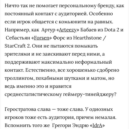
Ничто так не помогает персональному бренду, как
постоянный контакт с аудиторией. Особенно
если игрок общается с комьюнити на равных.
Например, как
Артур «
Arteezy
» Бабаев из Dota 2 и
Себастьян «
Forsen
» Форс из Hearthstone /
StarCraft 2. Они не пытаются помыкать
зрителями и не заискивают перед ними, а
поддерживают максимально неформальный
контакт. Естественно, все хорошенько сдобрено
троллингом, похабными шутками и матом, но
ведь именно это и нравится
среднестатистическому геймеру-тинейджеру?
Геростратова слава — тоже слава. У одиозных
игроков тоже есть аудитория, причем немалая.
Вспомнить того же
Грегори Эндрю «
IdrA
»