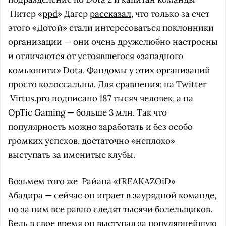
Питер «
ppd
» Дагер
рассказал
, что только за счет
этого «Дотой» стали интересоваться поклонники
организации — они очень дружелюбно настроены
и отличаются от устоявшегося «западного
комьюнити» Dota. Фандомы у этих организаций
просто колоссальны. Для сравнения: на Twitter
Virtus.pro
подписано 187 тысяч человек, а на
OpTic Gaming — больше 3 млн. Так что
популярность можно заработать и без особо
громких успехов, достаточно «неплохо»
выступать за именитые клубы.
Возьмем того же
Райана «
fREAKAZOiD
»
Абадира — сейчас он играет в заурядной команде,
но за ним все равно следят тысячи болельщиков.
Ведь в свое время он выступал за популярнейшую