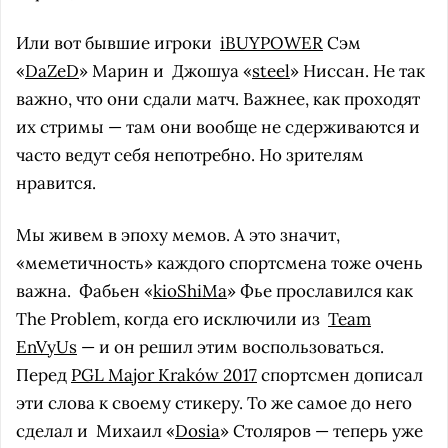
Или вот бывшие игроки
iBUYPOWER
Сэм
«
DaZeD
» Марин и
Джошуа «
steel
» Ниссан. Не так
важно, что они сдали матч. Важнее, как проходят
их стримы — там они вообще не сдерживаются и
часто ведут себя непотребно. Но зрителям
нравится.
Мы живем в эпоху мемов. А это значит,
«меметичность» каждого спортсмена тоже очень
важна.
Фабьен «
kioShiMa
» Фье прославился как
The Problem, когда его исключили из
Team
EnVyUs
— и он решил этим воспользоваться.
Перед
PGL Major Kraków 2017
спортсмен дописал
эти слова к своему стикеру. То же самое до него
сделал и
Михаил «
Dosia
» Столяров — теперь уже