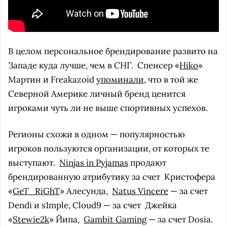
В целом персональное брендирование развито на
Западе куда лучше, чем в СНГ.
Спенсер «
Hiko
»
Мартин и Freakazoid
упоминали
, что в той же
Северной Америке личный бренд ценится
игроками чуть ли не выше спортивных успехов.
Регионы схожи в одном — популярностью
игроков пользуются организации, от которых те
выступают.
Ninjas in Pyjamas
продают
брендированную атрибутику за счет
Кристофера
«
GeT_RiGhT
» Алесунда,
Natus Vincere
— за счет
Dendi и s1mple, Cloud9 — за счет
Джейка
«
Stewie2k
» Йипа,
Gambit Gaming
— за счет Dosia.