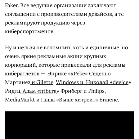
Faker. Все ведущие организации заключают
соглашения с производителями девайсов, а те
рекламируют продукцию через
киберспортсменов.
Ну и нельзя не вспомнить хоть и единичные, но
очень яркие рекламные акции крупных
корпораций, которые привлекали для рекламы
кибератлетов —
Энрике «
xPeke
» Седеньо
Мартинез
и Gilette
,
Windows и
Николай «
device
»
Ридтц,
Адам «
friberg
» Фриберг и Philips,
MediaMarkt и Паша «Выше хитрейт» Бицепс
.