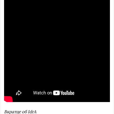
Вкратце об IdrA