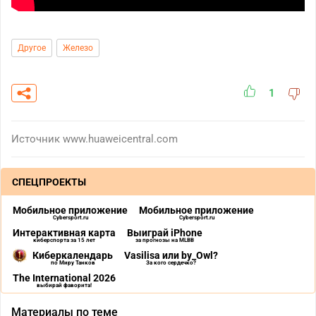
Другое
Железо
1
Источник
www.huaweicentral.com
СПЕЦПРОЕКТЫ
Мобильное приложение
Мобильное приложение
Cybersport.ru
Cybersport.ru
Интерактивная карта
Выиграй iPhone
киберспорта за 15 лет
за прогнозы на MLBB
Киберкалендарь
Vasilisa или by_Owl?
по Миру Танков
За кого сердечко?
The International 2026
выбирай фаворита!
Материалы по теме