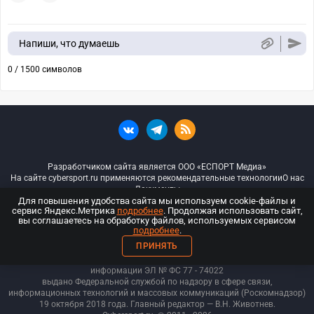
Напиши, что думаешь
0 / 1500 символов
Разработчиком сайта является ООО «ЕСПОРТ Медиа»
На сайте cybersport.ru применяются рекомендательные технологии
О нас
Документы
Для повышения удобства сайта мы используем cookie-файлы и
сервис Яндекс.Метрика
подробнее
. Продолжая использовать сайт,
© ООО «Киберспорт.ру» — Все права защищены
вы соглашаетесь на обработку файлов, используемых сервисом
подробнее
.
18+
ПРИНЯТЬ
ООО «Киберспорт.ру». Свидетельство о регистрации средств массовой
информации ЭЛ № ФС 77 - 74
022
выдано Федеральной службой по надзору в сфере связи,
информационных технологий и массовых коммуникаций (Роскомнадзор)
19 октября 2018 года. Главный редактор — В.Н. Животнев.