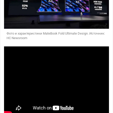
Фото и характеристики MateBook Fold Ultimate Design. Источник:
HC Newsroom