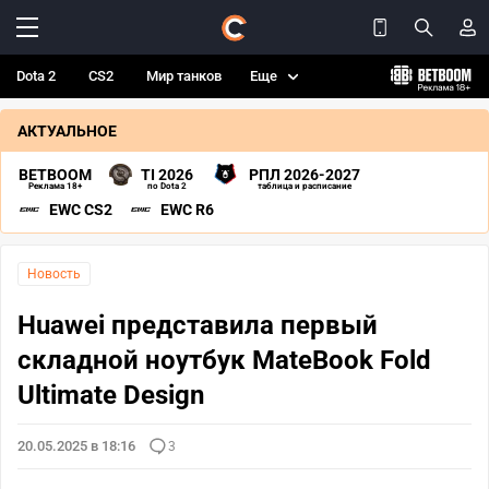
Dota 2
CS2
Мир танков
Еще
АКТУАЛЬНОЕ
BETBOOM
TI 2026
РПЛ 2026-2027
Реклама 18+
по Dota 2
таблица и расписание
EWC CS2
EWC R6
Новость
Huawei представила первый
складной ноутбук MateBook Fold
Ultimate Design
20.05.2025 в 18:16
3