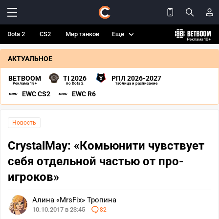
Dota 2
CS2
Мир танков
Еще
АКТУАЛЬНОЕ
BETBOOM
TI 2026
РПЛ 2026-2027
Реклама 18+
по Dota 2
таблица и расписание
EWC CS2
EWC R6
Новость
CrystalMay: «Комьюнити чувствует
себя отдельной частью от про-
игроков»
Алина «MrsFix» Тропина
10.10.2017 в 23:45
82