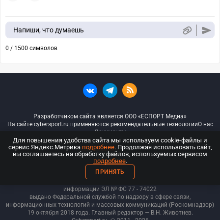
Напиши, что думаешь
0 / 1500 символов
Разработчиком сайта является ООО «ЕСПОРТ Медиа»
На сайте cybersport.ru применяются рекомендательные технологии
О нас
Документы
Для повышения удобства сайта мы используем cookie-файлы и
сервис Яндекс.Метрика
подробнее
. Продолжая использовать сайт,
© ООО «Киберспорт.ру» — Все права защищены
вы соглашаетесь на обработку файлов, используемых сервисом
подробнее
.
18+
ПРИНЯТЬ
ООО «Киберспорт.ру». Свидетельство о регистрации средств массовой
информации ЭЛ № ФС 77 - 74
022
выдано Федеральной службой по надзору в сфере связи,
информационных технологий и массовых коммуникаций (Роскомнадзор)
19 октября 2018 года. Главный редактор — В.Н. Животнев.