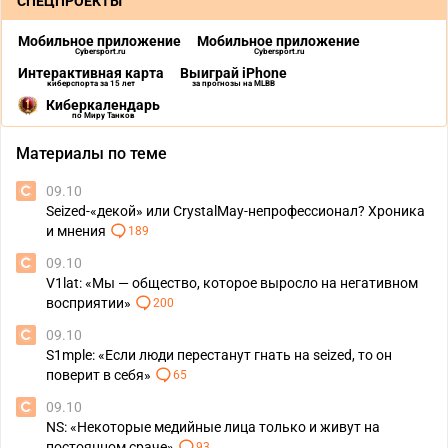
СПЕЦПРОЕКТЫ
Мобильное приложение
Мобильное приложение
Cybersport.ru
Cybersport.ru
Интерактивная карта
Выиграй iPhone
киберспорта за 15 лет
за прогнозы на MLBB
Киберкалендарь
по Миру Танков
Материалы по теме
09.10
Seized-«декой» или CrystalMay-непрофессионал? Хроника
и мнения
189
09.10
V1lat: «Мы — общество, которое выросло на негативном
восприятии»
200
09.10
S1mple: «Если люди перестанут гнать на seized, то он
поверит в себя»
65
09.10
NS: «Некоторые медийные лица только и живут на
постоянном сраче»
93