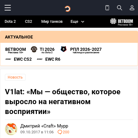
Dota 2
CS2
Мир танков
Еще
АКТУАЛЬНОЕ
BETBOOM
TI 2026
РПЛ 2026-2027
Реклама 18+
по Dota 2
таблица и расписание
EWC CS2
EWC R6
Новость
V1lat: «Мы — общество, которое
выросло на негативном
восприятии»
Дмитрий «Craft» Мурр
09.10.2017 в 11:06
200