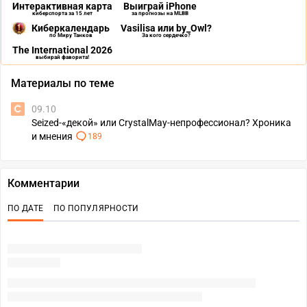
Интерактивная карта
Выиграй iPhone
киберспорта за 15 лет
за прогнозы на MLBB
Киберкалендарь
Vasilisa или by_Owl?
по Миру Танков
За кого сердечко?
The International 2026
выбирай фаворита!
Материалы по теме
09.10
Seized-«декой» или CrystalMay-непрофессионал? Хроника
и мнения
189
Комментарии
ПО ДАТЕ
ПО ПОПУЛЯРНОСТИ