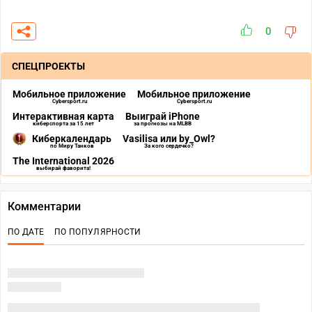
0
СПЕЦПРОЕКТЫ
Мобильное приложение
Мобильное приложение
Cybersport.ru
Cybersport.ru
Интерактивная карта
Выиграй iPhone
киберспорта за 15 лет
за прогнозы на MLBB
Киберкалендарь
Vasilisa или by_Owl?
по Миру Танков
За кого сердечко?
The International 2026
выбирай фаворита!
Комментарии
ПО ДАТЕ
ПО ПОПУЛЯРНОСТИ