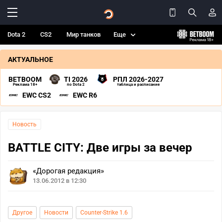
Dota 2
CS2
Мир танков
Еще
АКТУАЛЬНОЕ
BETBOOM
TI 2026
РПЛ 2026-2027
Реклама 18+
по Dota 2
таблица и расписание
EWC CS2
EWC R6
Новость
BATTLE CITY: Две игры за вечер
«Дорогая редакция»
13.06.2012 в 12:30
Другое
Новости
Counter-Strike 1.6