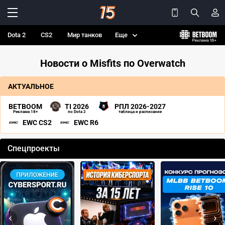
Dota 2
CS2
Мир танков
Еще
Новости о Misfits по Overwatch
АКТУАЛЬНОЕ
BETBOOM
TI 2026
РПЛ 2026-2027
Реклама 18+
по Dota 2
таблица и расписание
EWC CS2
EWC R6
Спецпроекты
‹
›