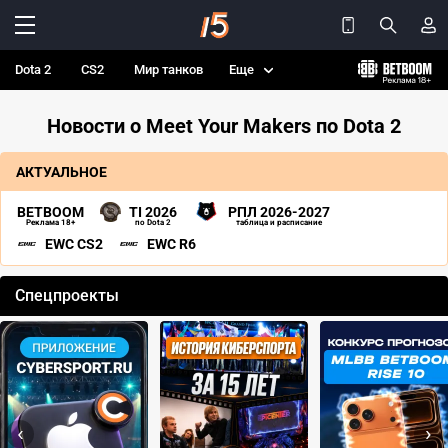
Dota 2
CS2
Мир танков
Еще
Новости о Meet Your Makers по Dota 2
АКТУАЛЬНОЕ
BETBOOM
TI 2026
РПЛ 2026-2027
Реклама 18+
по Dota 2
таблица и расписание
EWC CS2
EWC R6
Спецпроекты
‹
›