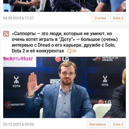
09.09.2024 в 17:27
Статья
Dota 2
«Саппорты — это люди, которые не умеют, но
очень хотят играть в “Доту”» — большое (очень)
интервью с Dread о его карьере, дружбе с Solo,
Dota 2 и её конкурентах
38
20.12.2023 в 00:00
Интервью
Dota 2