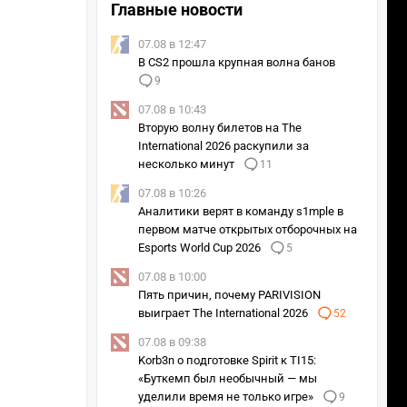
Главные новости
07.08 в 12:47
В CS2 прошла крупная волна банов
9
07.08 в 10:43
Вторую волну билетов на The
International 2026 раскупили за
несколько минут
11
07.08 в 10:26
Аналитики верят в команду s1mple в
первом матче открытых отборочных на
Esports World Cup 2026
5
07.08 в 10:00
Пять причин, почему PARIVISION
выиграет The International 2026
52
07.08 в 09:38
Korb3n о подготовке Spirit к TI15:
«Буткемп был необычный — мы
уделили время не только игре»
9