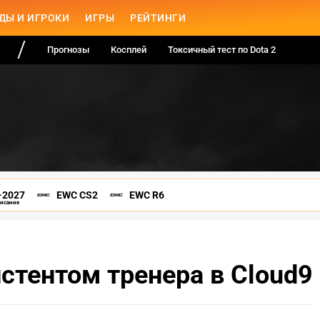
ДЫ И ИГРОКИ
ИГРЫ
РЕЙТИНГИ
Прогнозы
Косплей
Токсичный тест по Dota 2
-2027
EWC CS2
EWC R6
писание
истентом тренера в Cloud9