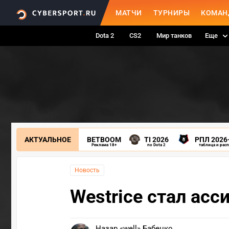
МАТЧИ
ТУРНИРЫ
КОМАН
Dota 2
CS2
Мир танков
Еще
АКТУАЛЬНОЕ
BETBOOM
TI 2026
РПЛ 2026
Реклама 18+
по Dota 2
таблица и рас
Новость
Westrice стал асс
Назар «well» Бабенко