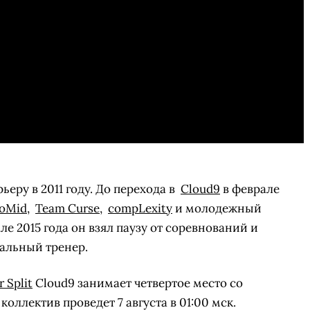
ьеру в 2011 году. До перехода в
Cloud9
в феврале
loMid
,
Team Curse
,
compLexity
и молодежный
але 2015 года он взял паузу от соревнований и
СКАЧАТЬ НА
СК
нальный тренер.
ОВАТЬ
ЗАБРАТЬ
ANDROID
 Split
Cloud9 занимает четвертое место со
коллектив проведет 7 августа в 01:00 мск.