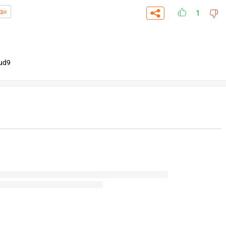
ды
1
ud9