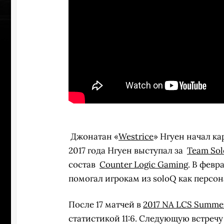
Джонатан «
Westrice
» Нгуен начал кар
2017 года Нгуен выступал за
Team So
состав
Counter Logic Gaming
. В февр
помогал игрокам из soloQ как персо
УЧАСТВ
После 17 матчей в
2017 NA LCS Summer
статистикой 11:6. Следующую встречу 