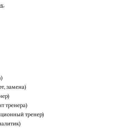
ox
.
)
т, замена)
нер)
нт тренера)
иционный тренер)
налитик)