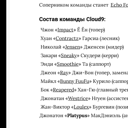
Соперником команды станет
Echo F
Состав команды Cloud9:
Чжон «
Impact
» Ё Ён (топер)
Хуан «
Contractz
» Гарсиа (лесник)
Николай «
Jensen
» Дженсен (мидер)
Закари «
Sneaky
» Скудери (керри)
Энди «
Smoothie
» Та (саппорт)
Джеон «
Ray
» Джи-Вон (топер, замена
Майкл «
Bunny FuuFu
» Курило (саппор
Бок «
Reapered
» Хан-Гю (главный тре
Джонатан «
Westrice
» Нгуен (ассисте
Жан-Виктор «
Loulex
» Бургевин (поз
Джонатон «
Platypus
» МакДэниэль (а