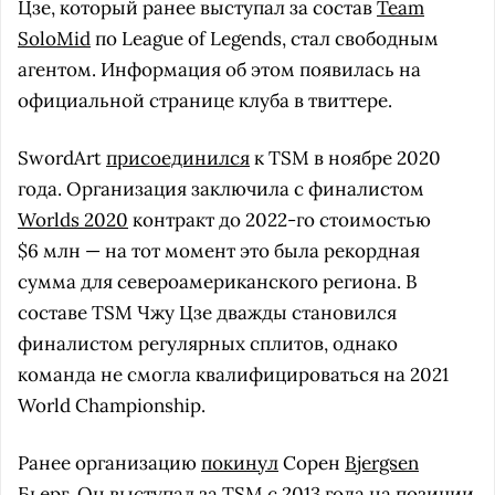
Цзе, который ранее выступал за состав
Team
SoloMid
по League of Legends, стал свободным
агентом. Информация об этом появилась на
официальной странице клуба в твиттере.
SwordArt
присоединился
к TSM в ноябре 2020
года. Организация заключила с финалистом
Worlds 2020
контракт до 2022-го стоимостью
$6 млн — на тот момент это была рекордная
сумма для североамериканского региона. В
составе TSM Чжу Цзе дважды становился
финалистом регулярных сплитов, однако
команда не смогла квалифицироваться на 2021
World Championship.
Ранее организацию
покинул
Сорен
Bjergsen
Бьерг. Он выступал за TSM с 2013 года на позиции