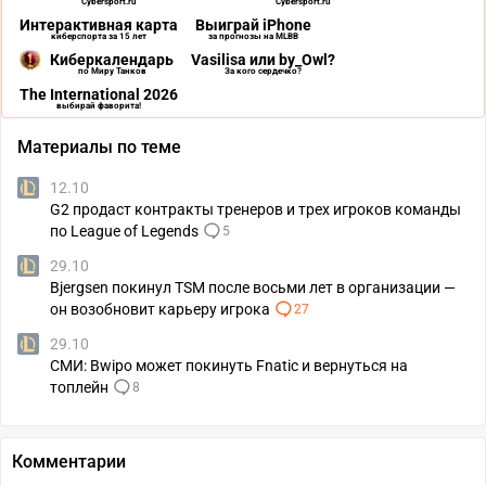
Cybersport.ru
Cybersport.ru
Интерактивная карта
Выиграй iPhone
киберспорта за 15 лет
за прогнозы на MLBB
Киберкалендарь
Vasilisa или by_Owl?
по Миру Танков
За кого сердечко?
The International 2026
выбирай фаворита!
Материалы по теме
12.10
G2 продаст контракты тренеров и трех игроков команды
по League of Legends
5
29.10
Bjergsen покинул TSM после восьми лет в организации —
он возобновит карьеру игрока
27
29.10
СМИ: Bwipo может покинуть Fnatic и вернуться на
топлейн
8
Комментарии