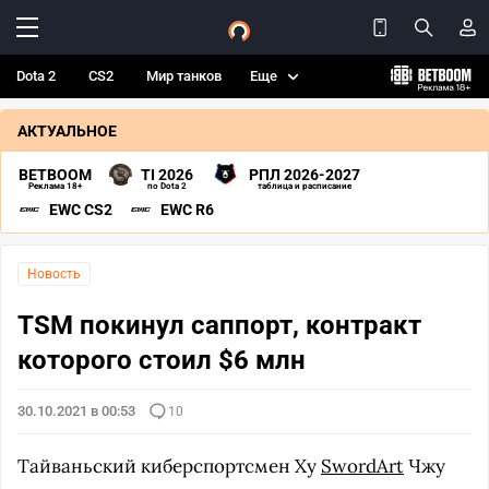
Dota 2
CS2
Мир танков
Еще
АКТУАЛЬНОЕ
BETBOOM
TI 2026
РПЛ 2026-2027
Реклама 18+
по Dota 2
таблица и расписание
EWC CS2
EWC R6
Новость
TSM покинул саппорт, контракт
которого стоил $6 млн
30.10.2021 в 00:53
10
Тайваньский киберспортсмен Ху
SwordArt
Чжу