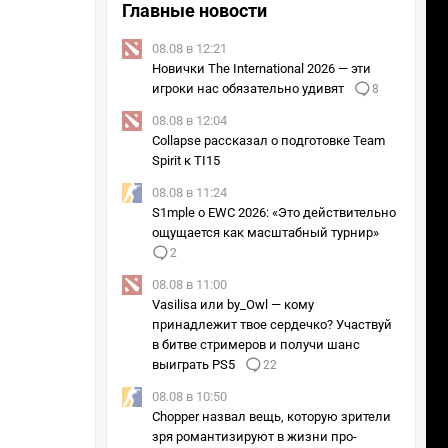
Главные новости
08.08 в 12:21
Новички The International 2026 — эти
игроки нас обязательно удивят
8
08.08 в 12:04
Collapse рассказал о подготовке Team
Spirit к TI15
08.08 в 11:24
S1mple о EWC 2026: «Это действительно
ощущается как масштабный турнир»
2
08.08 в 11:00
Vasilisa или by_Owl — кому
принадлежит твое сердечко? Участвуй
в битве стримеров и получи шанс
выиграть PS5
22
08.08 в 10:50
Chopper назвал вещь, которую зрители
зря романтизируют в жизни про-