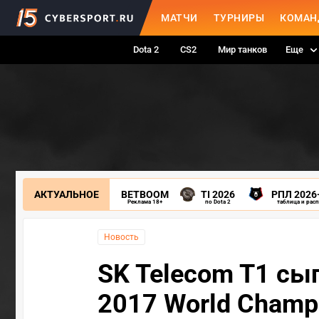
МАТЧИ
ТУРНИРЫ
КОМАН
Dota 2
CS2
Мир танков
Еще
АКТУАЛЬНОЕ
BETBOOM
TI 2026
РПЛ 2026
Реклама 18+
по Dota 2
таблица и рас
Новость
SK Telecom T1 сыг
2017 World Champ