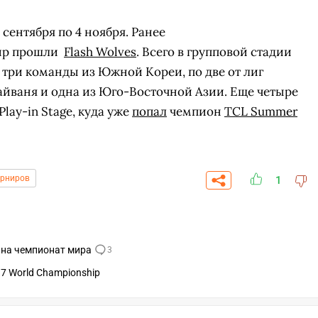
 сентября по 4 ноября. Ранее
ир прошли
Flash Wolves
. Всего в групповой стадии
 три команды из Южной Кореи, по две от лиг
айваня и одна из Юго-Восточной Азии. Еще четыре
Play-in Stage, куда уже
попал
чемпион
TCL Summer
урниров
1
СК
т на чемпионат мира
3
ПЕРЕЙТИ
ВЫБРАТЬ
A
17 World Championship