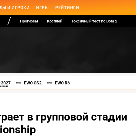
ДЫ И ИГРОКИ
ИГРЫ
РЕЙТИНГИ
Прогнозы
Косплей
Токсичный тест по Dota 2
-2027
EWC CS2
EWC R6
писание
рает в групповой стадии
ionship