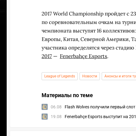
2017 World Championship пройдет с 23
по
соревновательным очкам на турн
чемпионата выступят 16 коллективов:
Европы, Китая, Северной Америки, Т
участника определятся через стадию
2017
—
Fenerbahçe Esports
.
League of Legends
Новости
Анонсы и итоги т
Материалы по теме
06.08
Flash Wolves получили первый сло
19.08
Fenerbahçe Esports выступит на 20