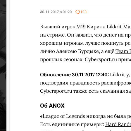
30.11.2017 в 01:20
103
Бывший игрок
M19
Кирилл
Likkrit
Мал
на стриме. Он заявил, что денег на 
хорошим игрокам лучше покинуть р
лично Алексею Бурдыке, а ещё
Team 
прошлых сезонах. Cybersport.ru при
Обновление 30.11.2017 12:40:
Likkrit 
подтвердил правдивость расшифровк
Cybersport.ru также есть скачанная з
Об ANOX
«League of Legends никогда не была
Есть единичные примеры:
Hard Ran