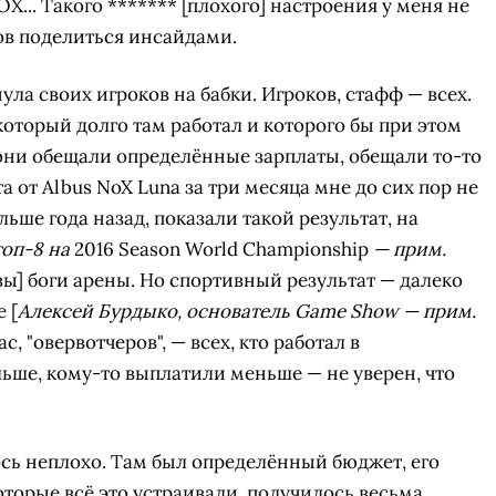
X... Такого ******* [плохого] настроения у меня не
тов поделиться инсайдами.
ула своих игроков на бабки. Игроков, стафф — всех.
оторый долго там работал и которого бы при этом
 они обещали определённые зарплаты, обещали то-то
та от Albus NoX Luna за три месяца мне до сих пор не
ьше года назад, показали такой результат, на
топ-8 на
2016 Season World Championship
— прим.
овы] боги арены. Но спортивный результат — далеко
 [
Алексей Бурдыко, основатель Game Show — прим.
ас, "овервотчеров", — всех, кто работал в
ьше, кому-то выплатили меньше — не уверен, что
лось неплохо. Там был определённый бюджет, его
которые всё это устраивали, получилось весьма