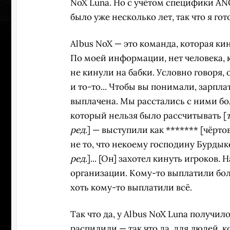
NoX Luna. Но с учётом специфики ANO
было уже несколько лет, так что я го
Albus NoX — это команда, которая кин
По моей информации, нет человека, к
не кинули на бабки. Условно говоря,
и то-то... Чтобы вы понимали, зарпла
выплачена. Мы расстались с ними бол
который нельзя было рассчитывать [
ред.
] — выступили как ******* [чёрт
не то, что некоему господину Бурдыке
ред.
]... [Он] захотел кинуть игроков. Н
организации. Кому-то выплатили бол
хоть кому-то выплатили всё.
Так что да, у Albus NoX Luna получи
распилили — так что да, для людей, 