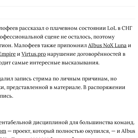
СКАЧАТЬ НА
ПЕРЕЙТИ
ВЫБРАТЬ
ANDROID
офеев рассказал о плачевном состоянии LoL в СНГ
профессиональной сцене не осталось, поэтому
егион. Малофеев также припомнил
Albus NoX Luna
и
Empire
и
Virtus.pro
нарушение договорённостей в
водит самые интересные высказывания.
удалил запись стрима по личным причинам, но
и, представленной в материале. В распоряжении
апись.
 рентабельной дисциплиной для большинства команд.
dom
— проект, который полностью окупился, — и Albus