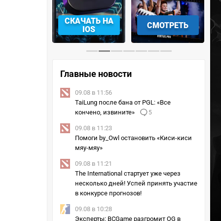
СКАЧАТЬ НА
СМОТРЕТЬ
УЧАСТВО
IOS
Главные новости
09.08 в 11:56
TaiLung после бана от PGL: «Все
кончено, извините»
5
09.08 в 11:23
Помоги by_Owl остановить «Киси-киси
мяу-мяу»
09.08 в 11:21
The International стартует уже через
несколько дней! Успей принять участие
в конкурсе прогнозов!
09.08 в 10:28
Эксперты: BCGame разгромит OG в