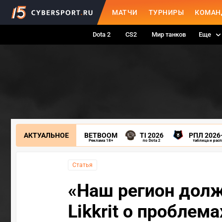
МАТЧИ
ТУРНИРЫ
КОМАН
Dota 2
CS2
Мир танков
Еще
АКТУАЛЬНОЕ
BETBOOM
TI 2026
РПЛ 2026
Реклама 18+
по Dota 2
таблица и рас
Статья
«Наш регион долж
Likkrit о проблема