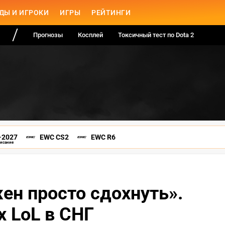
ДЫ И ИГРОКИ
ИГРЫ
РЕЙТИНГИ
Прогнозы
Косплей
Токсичный тест по Dota 2
-2027
EWC CS2
EWC R6
писание
ен просто сдохнуть».
х LoL в СНГ