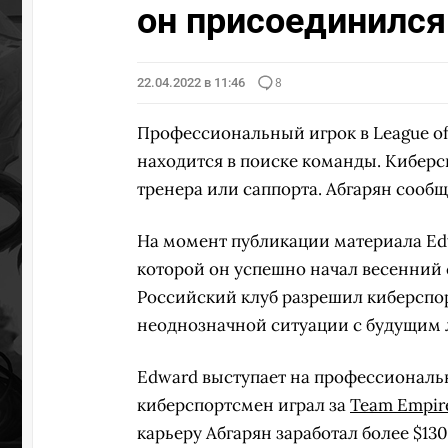
он присоединился 
22.04.2022 в 11:46
8
Профессиональный игрок в League o
находится в поиске команды. Киберс
тренера или саппорта. Абгарян сообщи
На момент публикации материала Ed
которой он успешно начал весенний с
Российский клуб разрешил киберспор
неоднозначной ситуации с будущим 
Edward выступает на профессионально
киберспортсмен играл за
Team Empir
карьеру Абгарян заработал более $13