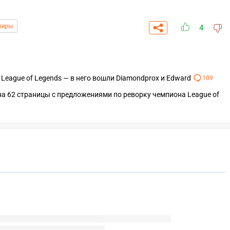
феры
4
 League of Legends — в него вошли Diamondprox и Edward
109
а 62 страницы с предложениями по реворку чемпиона League of
СКАЧАТЬ НА
СК
ОВАТЬ
ЗАБРАТЬ
ANDROID