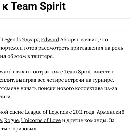
к Team Spirit
f Legends Эдуард
Edward
Абгарян заявил, что
портсмен готов рассмотреть приглашения на роль
л об этом в твиттере.
ward связан контрактом с
Team Spirit
, вместе с
плит, выиграв все четыре встречи на турнире.
тсмену начать поиски нового коллектива из-за
лиги.
й сцене League of Legends с 2011 года. Армянский
e
,
Rogue
,
Unicorns of Love
и другие команды. За
0 тыс. призовых.