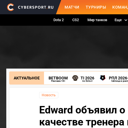
МАТЧИ
ТУРНИРЫ
КОМАН
Dota 2
CS2
Мир танков
Еще
АКТУАЛЬНОЕ
BETBOOM
TI 2026
РПЛ 2026
Реклама 18+
по Dota 2
таблица и рас
Новость
Edward объявил о
качестве тренера 