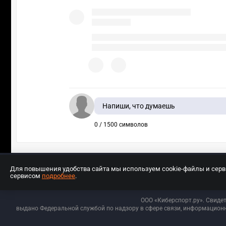
Напиши, что думаешь
0 / 1500 символов
Для повышения удобства сайта мы используем cookie-файлы и сер
сервисом
подробнее
.
Разработчиком сайта является ООО «Е
ООО «Киберспорт.ру». Свиде
выдано Федеральной службой по надзору в сфере связи, информационн