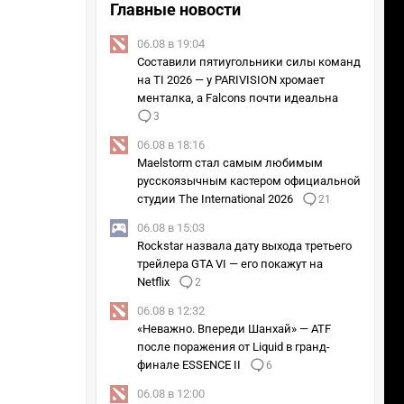
Главные новости
06.08 в 19:04
Составили пятиугольники силы команд
на TI 2026 — у PARIVISION хромает
менталка, а Falcons почти идеальна
3
06.08 в 18:16
Maelstorm стал самым любимым
русскоязычным кастером официальной
студии The International 2026
21
06.08 в 15:03
Rockstar назвала дату выхода третьего
трейлера GTA VI — его покажут на
Netflix
2
06.08 в 12:32
«Неважно. Впереди Шанхай» — ATF
после поражения от Liquid в гранд-
финале ESSENCE II
6
06.08 в 12:00