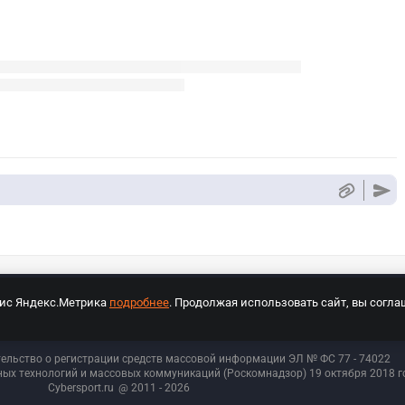
вис Яндекс.Метрика
подробнее
. Продолжая использовать сайт, вы согла
СПОРТ Медиа»
На сайте cybersport.ru применяются рекомендательные техноло
тельство о регистрации средств массовой информации ЭЛ № ФС 77 - 74
022
ых технологий и массовых коммуникаций (Роскомнадзор) 19 октября 2018 го
Cybersport.ru
@ 2011 - 2026