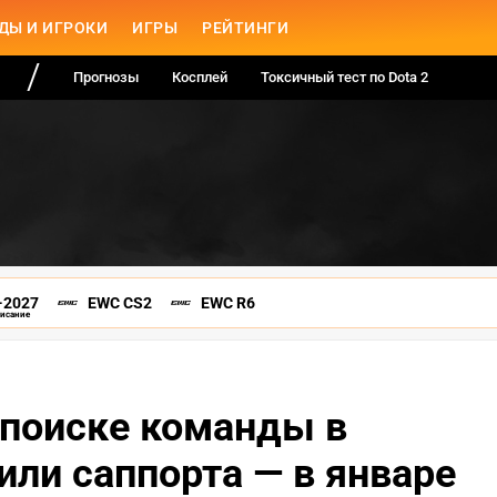
ДЫ И ИГРОКИ
ИГРЫ
РЕЙТИНГИ
Прогнозы
Косплей
Токсичный тест по Dota 2
-2027
EWC CS2
EWC R6
писание
 поиске команды в
или саппорта — в январе