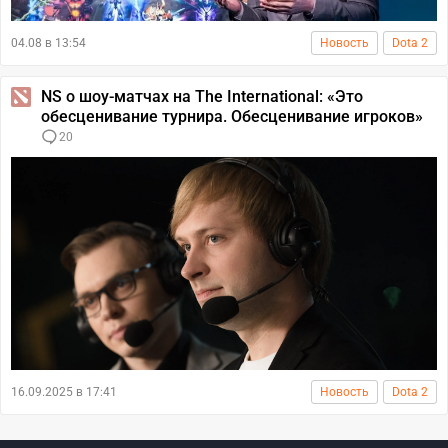
04.08 в 13:54
Новость
Dota 2
NS о шоу-матчах на The International: «Это
обесценивание турнира. Обесценивание игроков»
20
16.09.2025 в 17:41
Новость
Dota 2