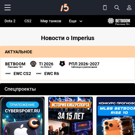
Dota 2
CS2
Мир танков
Еще
Новости о Imperius
АКТУАЛЬНОЕ
BETBOOM
TI 2026
РПЛ 2026-2027
Реклама 18+
по Dota 2
таблица и расписание
EWC CS2
EWC R6
Спецпроекты
‹
›