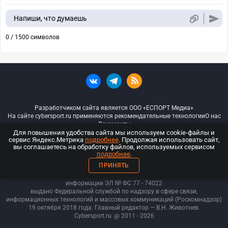
Напиши, что думаешь
0 / 1500 символов
Разработчиком сайта является ООО «ЕСПОРТ Медиа»
На сайте cybersport.ru применяются рекомендательные технологии
О нас
Документы
Для повышения удобства сайта мы используем cookie-файлы и
сервис Яндекс.Метрика
подробнее
. Продолжая использовать сайт,
© ООО «Киберспорт.ру» — Все права защищены
вы соглашаетесь на обработку файлов, используемых сервисом
подробнее
.
18+
ПРИНЯТЬ
ООО «Киберспорт.ру». Свидетельство о регистрации средств массовой
информации ЭЛ № ФС 77 - 74
022
выдано Федеральной службой по надзору в сфере связи,
информационных технологий и массовых коммуникаций (Роскомнадзор)
19 октября 2018 года. Главный редактор — В.Н. Животнев.
Cybersport.ru
@ 2011 - 2026