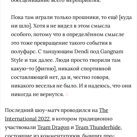
обесценивание всего мероприятия.
Пока там играли только прошники, то ещё [куда
ни шло]. Хотя я не видел в этом смысла
особого, потому что в определённом смысле
это тоже превращение такого события в
полуфарс. С танцующим Dendi под Gangnam
Style и так далее. Люди просто творили там
какую-то [фигню], никакой спортивной
составляющей нет, да и, честно говоря,
никакого веселья не было. И я надеюсь, что они
никогда не вернутся.
Последний шоу-матч проводился на
The
International 2022
, в котором традиционно
участвовали
Team Dragon
и
Team Thunderhide
,
состоящие из комментаторов, бывших про-