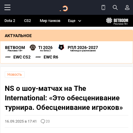
Dota 2
CS2
Мир танков
Еще
АКТУАЛЬНОЕ
BETBOOM
TI 2026
РПЛ 2026-2027
Реклама 18+
по Dota 2
таблица и расписание
EWC CS2
EWC R6
Новость
NS о шоу-матчах на The
International: «Это обесценивание
турнира. Обесценивание игроков»
16.09.2025 в 17:41
20