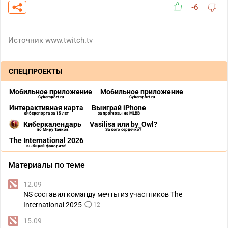
-6
Источник
www.twitch.tv
СПЕЦПРОЕКТЫ
Мобильное приложение
Мобильное приложение
Cybersport.ru
Cybersport.ru
Интерактивная карта
Выиграй iPhone
киберспорта за 15 лет
за прогнозы на MLBB
Киберкалендарь
Vasilisa или by_Owl?
по Миру Танков
За кого сердечко?
The International 2026
выбирай фаворита!
Материалы по теме
12.09
NS составил команду мечты из участников The
International 2025
12
15.09