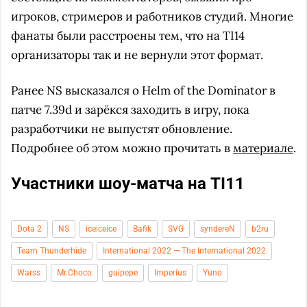
игроков, стримеров и работников студий. Многие
фанаты были расстроены тем, что на TI14
организаторы так и не вернули этот формат.
Ранее NS высказался о Helm of the Dominator в
патче 7.39d и зарёкся заходить в игру, пока
разработчики не выпустят обновление.
Подробнее об этом можно прочитать в
материале
.
Участники шоу-матча на TI11
Dota 2
NS
iceiceice
Bafik
SVG
syndereN
b2ru
Team Thunderhide
International 2022 — The International 2022
Warss
Mr.Choco
guipepe
Imperius
Yuno