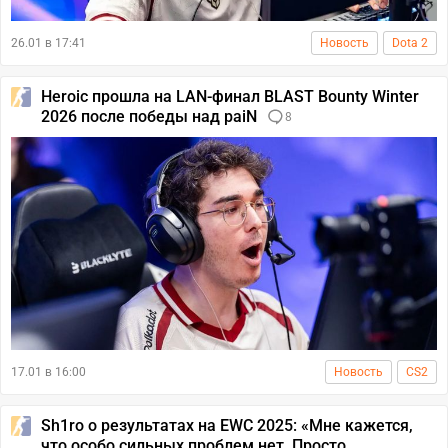
26.01 в 17:41
Новость
Dota 2
Heroic прошла на LAN-финал BLAST Bounty Winter
2026 после победы над paiN
8
17.01 в 16:00
Новость
CS2
Sh1ro о результатах на EWC 2025: «Мне кажется,
что особо сильных проблем нет. Просто