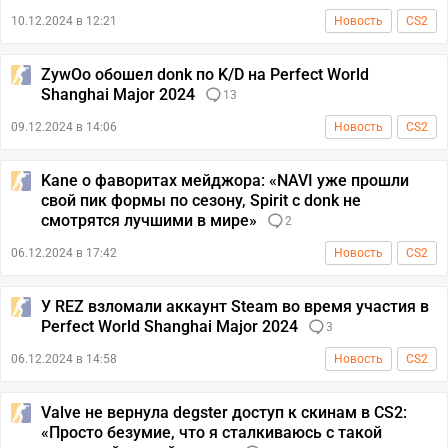
10.12.2024 в 12:21
Новость
CS2
ZywOo обошел donk по K/D на Perfect World
Shanghai Major 2024
13
09.12.2024 в 14:06
Новость
CS2
Kane о фаворитах мейджора: «NAVI уже прошли
свой пик формы по сезону, Spirit с donk не
смотрятся лучшими в мире»
2
06.12.2024 в 17:42
Новость
CS2
У REZ взломали аккаунт Steam во время участия в
Perfect World Shanghai Major 2024
3
06.12.2024 в 14:58
Новость
CS2
Valve не вернула degster доступ к скинам в CS2:
«Просто безумие, что я сталкиваюсь с такой