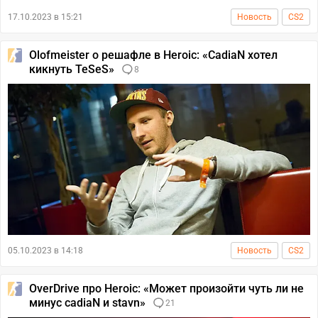
17.10.2023 в 15:21
Новость
CS2
Olofmeister о решафле в Heroic: «CadiaN хотел
кикнуть TeSeS»
8
05.10.2023 в 14:18
Новость
CS2
OverDrive про Heroic: «Может произойти чуть ли не
минус cadiaN и stavn»
21