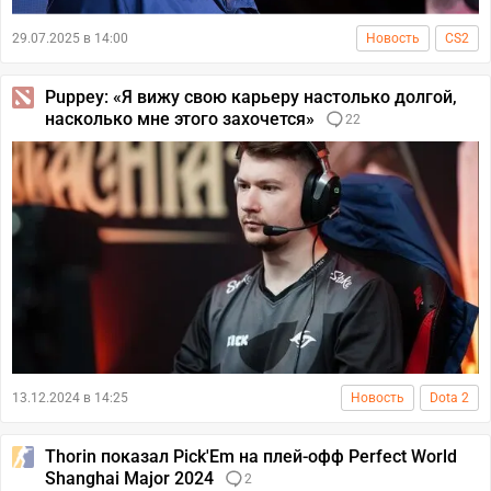
29.07.2025 в 14:00
Новость
CS2
Puppey: «Я вижу свою карьеру настолько долгой,
насколько мне этого захочется»
22
13.12.2024 в 14:25
Новость
Dota 2
Thorin показал Pick'Em на плей-офф Perfect World
Shanghai Major 2024
2