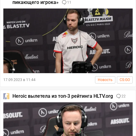
пикающего игрока»
11
17.09.2023 в 11:44
Новость
CS:GO
Heroic вылетела из топ-3 рейтинга HLTV.org
22