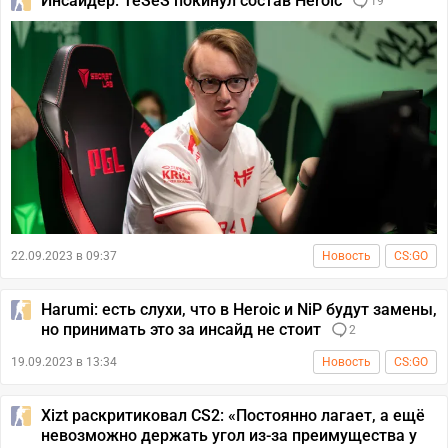
Инсайдер: TeSeS покинул состав Heroic
19
22.09.2023 в 09:37
Новость
CS:GO
Harumi: есть слухи, что в Heroic и NiP будут замены,
но принимать это за инсайд не стоит
2
19.09.2023 в 13:34
Новость
CS:GO
Xizt раскритиковал CS2: «Постоянно лагает, а ещё
невозможно держать угол из-за преимущества у