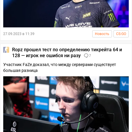
27.09.2023 в 11:39
Новость
CS:GO
Ropz прошел тест по определению тикрейта 64 и
128 — игрок не ошибся ни разу
7
Участник FaZe доказал, что между серверами существует
большая разница