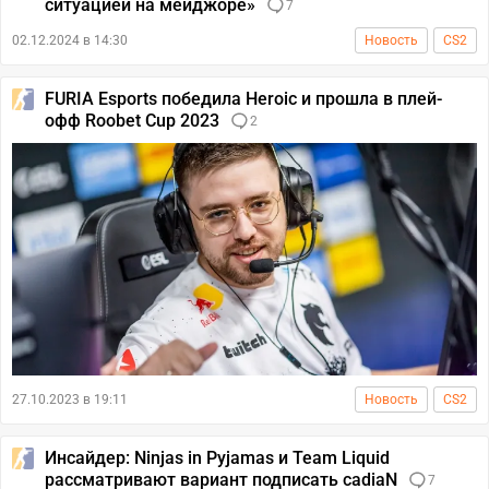
ситуацией на мейджоре»
7
02.12.2024 в 14:30
Новость
CS2
FURIA Esports победила Heroic и прошла в плей-
офф Roobet Cup 2023
2
27.10.2023 в 19:11
Новость
CS2
Инсайдер: Ninjas in Pyjamas и Team Liquid
рассматривают вариант подписать cadiaN
7