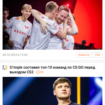
04.10.2023 в 13:04
Новость
CS2
S1mple составил топ-10 команд по CS:GO перед
выходом CS2
26