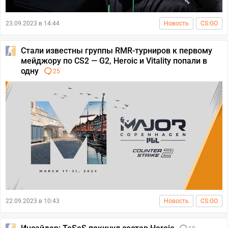
23.09.2023 в 14:44
Новость
CS:GO
Стали известны группы RMR-турниров к первому
мейджору по CS2 — G2, Heroic и Vitality попали в
одну
25
22.09.2023 в 10:43
Новость
CS:GO