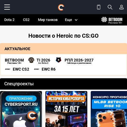
Dota 2
CS2
Мир танков
Еще
Новости о Heroic по CS:GO
АКТУАЛЬНОЕ
BETBOOM
TI 2026
РПЛ 2026-2027
Реклама 18+
по Dota 2
таблица и расписание
EWC CS2
EWC R6
Спецпроекты
‹
›