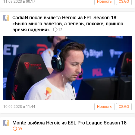
11.09.2023 в 00:17
Новость
CS:GO
CadiaN после вылета Heroic из EPL Season 18:
«Было много взлетов, а теперь, похоже, пришло
время падения»
12
10.09.2023 в 11:44
Новость
CS:GO
Monte выбила Heroic из ESL Pro League Season 18
39