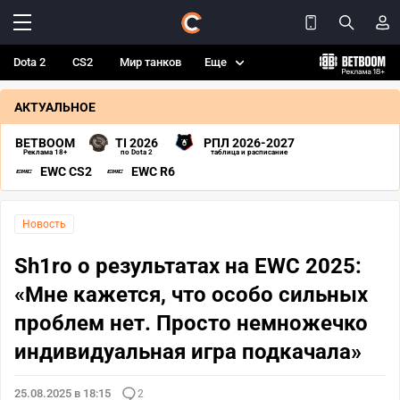
Dota 2
CS2
Мир танков
Еще
АКТУАЛЬНОЕ
BETBOOM
TI 2026
РПЛ 2026-2027
Реклама 18+
по Dota 2
таблица и расписание
EWC CS2
EWC R6
Новость
Sh1ro о результатах на EWC 2025:
«Мне кажется, что особо сильных
проблем нет. Просто немножечко
индивидуальная игра подкачала»
25.08.2025 в 18:15
2