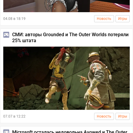
04.08 в 18:19
Новость
Игры
СМИ: авторы Grounded и The Outer Worlds потеряли
25% штата
07.07 в 12:22
Новость
Игры
Microsoft осталась недовольна Avowed и The Outer