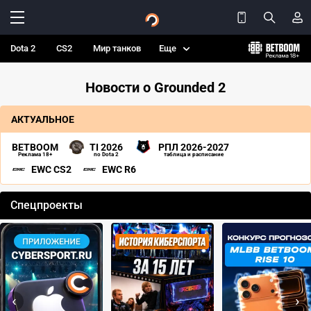
Dota 2
CS2
Мир танков
Еще
Новости о Grounded 2
АКТУАЛЬНОЕ
BETBOOM
TI 2026
РПЛ 2026-2027
Реклама 18+
по Dota 2
таблица и расписание
EWC CS2
EWC R6
Спецпроекты
‹
›