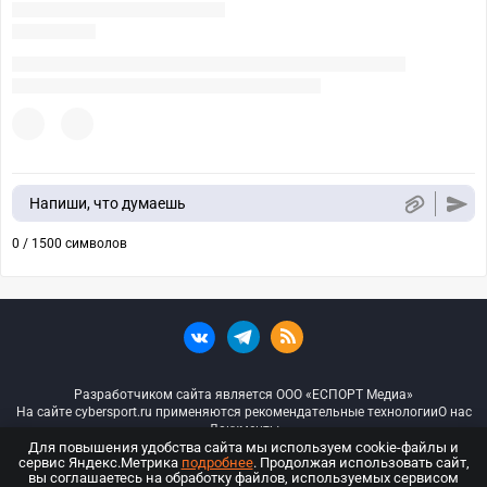
Напиши, что думаешь
0 / 1500 символов
Разработчиком сайта является ООО «ЕСПОРТ Медиа»
На сайте cybersport.ru применяются рекомендательные технологии
О нас
Документы
Для повышения удобства сайта мы используем cookie-файлы и
сервис Яндекс.Метрика
подробнее
. Продолжая использовать сайт,
© ООО «Киберспорт.ру» — Все права защищены
вы соглашаетесь на обработку файлов, используемых сервисом