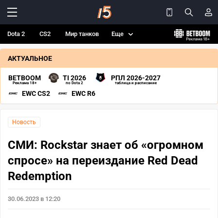
Dota 2
CS2
Мир танков
Еще
АКТУАЛЬНОЕ
BETBOOM
TI 2026
РПЛ 2026-2027
Реклама 18+
по Dota 2
таблица и расписание
EWC CS2
EWC R6
Новость
СМИ: Rockstar знает об «огромном
спросе» на переиздание Red Dead
Redemption
30.06.2023 в 12:20