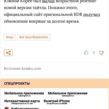
Южной Корее был
выдан
возрастной рейтинг
новой версии тайтла. Помимо этого,
официальный сайт оригинальной RDR
получил
обновление впервые за долгое время.
Игры
Red Dead Redemption
1
Источник
kotaku.com
СПЕЦПРОЕКТЫ
Мобильное приложение
Мобильное приложение
Cybersport.ru
Cybersport.ru
Интерактивная карта
Выиграй iPhone
киберспорта за 15 лет
за прогнозы на MLBB
Киберкалендарь