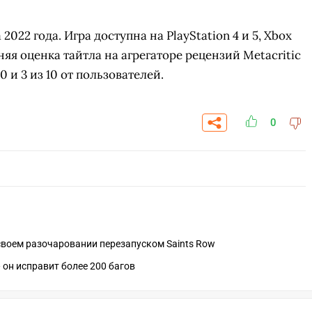
 2022 года. Игра доступна на PlayStation 4 и 5, Xbox
дняя оценка тайтла на агрегаторе рецензий Metacritic
0 и 3 из 10 от пользователей.
0
 своем разочаровании перезапуском Saints Row
СКАЧАТЬ НА
СК
ОВАТЬ
ЗАБРАТЬ
ANDROID
 он исправит более 200 багов