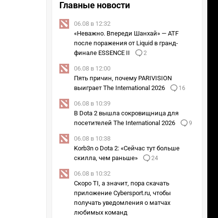
Главные новости
06.08 в 12:32
«Неважно. Впереди Шанхай» — ATF
после поражения от Liquid в гранд-
финале ESSENCE II
2
06.08 в 12:00
Пять причин, почему PARIVISION
выиграет The International 2026
16
06.08 в 10:39
В Dota 2 вышла сокровищница для
посетителей The International 2026
9
06.08 в 10:38
Korb3n о Dota 2: «Сейчас тут больше
скилла, чем раньше»
24
06.08 в 10:32
Скоро TI, а значит, пора скачать
приложение Cybersport.ru, чтобы
получать уведомления о матчах
любимых команд