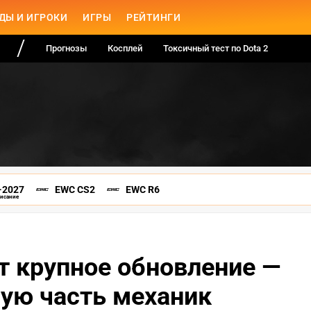
ДЫ И ИГРОКИ
ИГРЫ
РЕЙТИНГИ
Прогнозы
Косплей
Токсичный тест по Dota 2
-2027
EWC CS2
EWC R6
писание
ит крупное обновление —
ую часть механик