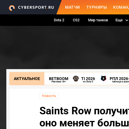
МАТЧИ
ТУРНИРЫ
КОМАН
Dota 2
CS2
Мир танков
Еще
АКТУАЛЬНОЕ
BETBOOM
TI 2026
РПЛ 2026
Реклама 18+
по Dota 2
таблица и рас
Новость
Saints Row получ
оно меняет больш