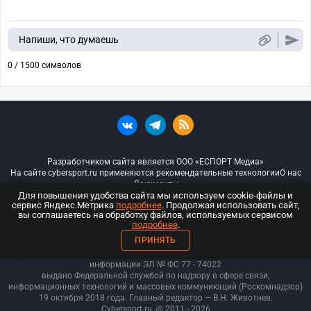
Напиши, что думаешь
0 / 1500 символов
Разработчиком сайта является ООО «ЕСПОРТ Медиа»
На сайте cybersport.ru применяются рекомендательные технологии
О нас
Документы
Для повышения удобства сайта мы используем cookie-файлы и
сервис Яндекс.Метрика
подробнее
. Продолжая использовать сайт,
© ООО «Киберспорт.ру» — Все права защищены
вы соглашаетесь на обработку файлов, используемых сервисом
подробнее
.
18+
ПРИНЯТЬ
ООО «Киберспорт.ру». Свидетельство о регистрации средств массовой
информации ЭЛ № ФС 77 - 74
022
выдано Федеральной службой по надзору в сфере связи,
информационных технологий и массовых коммуникаций (Роскомнадзор)
19 октября 2018 года. Главный редактор — В.Н. Животнев.
Cybersport.ru
@ 2011 - 2026