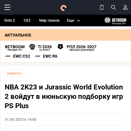
Dota 2
CS2
Мир танков
Еще
АКТУАЛЬНОЕ
BETBOOM
TI 2026
РПЛ 2026-2027
Реклама 18+
по Dota 2
таблица и расписание
EWC CS2
EWC R6
Новость
NBA 2K23 и Jurassic World Evolution
2 войдут в июньскую подборку игр
PS Plus
31.05.2023 в 19:40