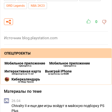
GRID Legends
NBA 2K23
0
Источник
blog.playstation.com
СПЕЦПРОЕКТЫ
Мобильное приложение
Мобильное приложение
Cybersport.ru
Cybersport.ru
Интерактивная карта
Выиграй iPhone
киберспорта за 15 лет
за прогнозы на MLBB
Киберкалендарь
по Миру Танков
Материалы по теме
26.04
Chivalry II и еще две игры войдут в майскую подборку PS
Plus