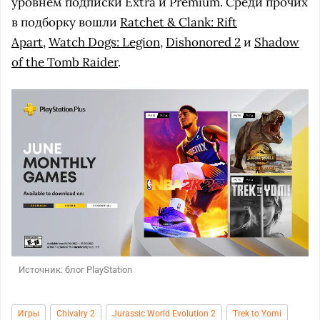
уровнем подписки Extra и Premium. Среди прочих
в подборку вошли
Ratchet & Clank: Rift
Apart
,
Watch Dogs: Legion
,
Dishonored 2
и
Shadow
of the Tomb Raider
.
Источник: блог PlayStation
Игры
Chivalry 2
Jurassic World Evolution 2
Trek to Yomi