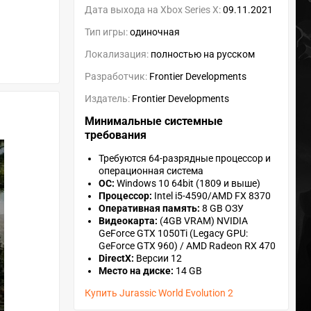
Дата выхода на Xbox Series X:
09.11.2021
Тип игры:
одиночная
Локализация:
полностью на русском
Разработчик:
Frontier Developments
Издатель:
Frontier Developments
Минимальные системные
требования
Требуются 64-разрядные процессор и
операционная система
ОС:
Windows 10 64bit (1809 и выше)
Процессор:
Intel i5-4590/AMD FX 8370
Оперативная память:
8 GB ОЗУ
Видеокарта:
(4GB VRAM) NVIDIA
GeForce GTX 1050Ti (Legacy GPU:
GeForce GTX 960) / AMD Radeon RX 470
DirectX:
Версии 12
Место на диске:
14 GB
Купить Jurassic World Evolution 2