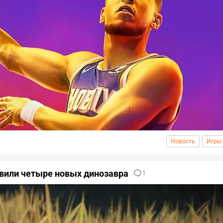
Новость
Игры
бавили четыре новых динозавра
1