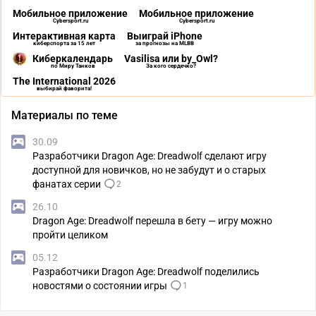
Мобильное приложение
Мобильное приложение
Cybersport.ru
Cybersport.ru
Интерактивная карта
Выиграй iPhone
киберспорта за 15 лет
за прогнозы на MLBB
Киберкалендарь
Vasilisa или by_Owl?
по Миру Танков
За кого сердечко?
The International 2026
выбирай фаворита!
Материалы по теме
30.09
Разработчики Dragon Age: Dreadwolf сделают игру
доступной для новичков, но не забудут и о старых
фанатах серии
2
26.10
Dragon Age: Dreadwolf перешла в бету — игру можно
пройти целиком
05.12
Разработчики Dragon Age: Dreadwolf поделились
новостями о состоянии игры
1