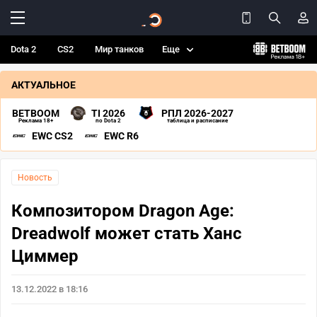
Dota 2
CS2
Мир танков
Еще
АКТУАЛЬНОЕ
BETBOOM
TI 2026
РПЛ 2026-2027
Реклама 18+
по Dota 2
таблица и расписание
EWC CS2
EWC R6
Новость
Композитором Dragon Age:
Dreadwolf может стать Ханс
Циммер
13.12.2022 в 18:16