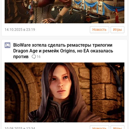
14.10.2025 в 23:19
Новость
Игры
BioWare хотела сделать ремастеры трилогии
Dragon Age и ремейк Origins, но EA оказалась
против
16
10.08.2025 в 12:34
Новость
Игры