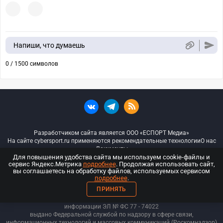
Напиши, что думаешь
0 / 1500 символов
Разработчиком сайта является ООО «ЕСПОРТ Медиа»
На сайте cybersport.ru применяются рекомендательные технологии
О нас
Документы
Для повышения удобства сайта мы используем cookie-файлы и
сервис Яндекс.Метрика
подробнее
. Продолжая использовать сайт,
© ООО «Киберспорт.ру» — Все права защищены
вы соглашаетесь на обработку файлов, используемых сервисом
подробнее
.
18+
ПРИНЯТЬ
ООО «Киберспорт.ру». Свидетельство о регистрации средств массовой
информации ЭЛ № ФС 77 - 74
022
выдано Федеральной службой по надзору в сфере связи,
информационных технологий и массовых коммуникаций (Роскомнадзор)