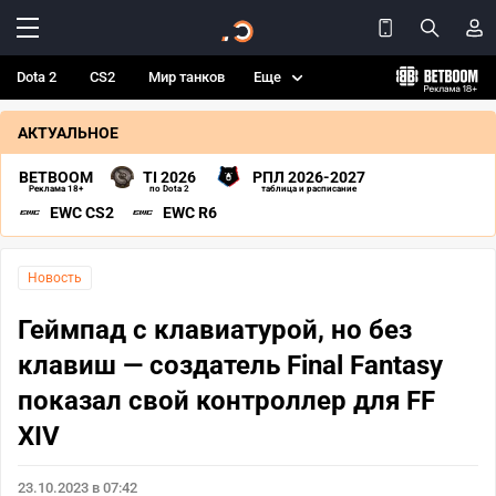
Dota 2
CS2
Мир танков
Еще
АКТУАЛЬНОЕ
BETBOOM
TI 2026
РПЛ 2026-2027
Реклама 18+
по Dota 2
таблица и расписание
EWC CS2
EWC R6
Новость
Геймпад с клавиатурой, но без
клавиш — создатель Final Fantasy
показал свой контроллер для FF
XIV
23.10.2023 в 07:42