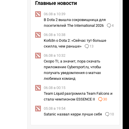
Главные новости
06.08 в 10:39
В Dota 2 вышла сокровищница для
посетителей The International 2026
4
06.08 в 10:38
Korb3n о Dota 2: «Сейчас тут больше
скилла, чем раньше»
13
06.08 в 10:32
Скоро TI, а значит, пора скачать
приложение Cybersport.ru, чтобы
получать уведомления о матчах
любимых команд
06.08 в 00:15
Team Liquid разгромила Team Falcons и
стала чемпионом ESSENCE II
30
05.08 в 19:54
Satanic назвал керри лучше себя
10