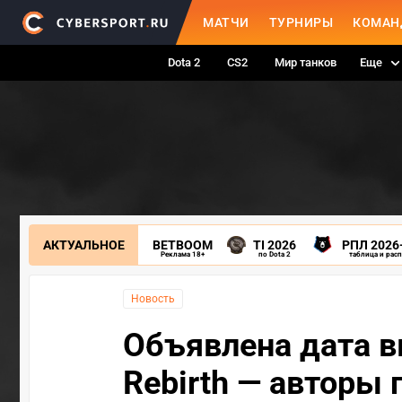
МАТЧИ
ТУРНИРЫ
КОМАН
Dota 2
CS2
Мир танков
Еще
АКТУАЛЬНОЕ
BETBOOM
TI 2026
РПЛ 2026
Реклама 18+
по Dota 2
таблица и рас
Новость
Объявлена дата вы
Rebirth — авторы