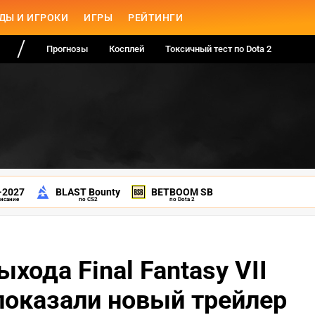
ДЫ И ИГРОКИ
ИГРЫ
РЕЙТИНГИ
Прогнозы
Косплей
Токсичный тест по Dota 2
-2027
BLAST Bounty
BETBOOM SB
писание
по CS2
по Dota 2
хода Final Fantasy VII
 показали новый трейлер