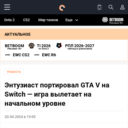
Dota 2
CS2
Мир танков
Еще
АКТУАЛЬНОЕ
BETBOOM
TI 2026
РПЛ 2026-2027
Реклама 18+
по Dota 2
таблица и расписание
EWC CS2
EWC R6
Новость
Энтузиаст портировал GTA V на
Switch — игра вылетает на
начальном уровне
20.04.2024 в 19:55