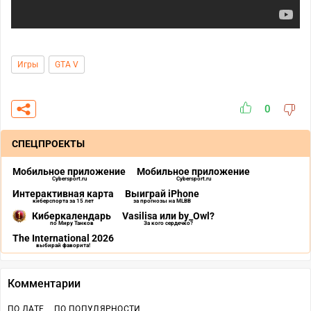
Игры
GTA V
0
СПЕЦПРОЕКТЫ
Мобильное приложение
Мобильное приложение
Cybersport.ru
Cybersport.ru
Интерактивная карта
Выиграй iPhone
киберспорта за 15 лет
за прогнозы на MLBB
Киберкалендарь
Vasilisa или by_Owl?
по Миру Танков
За кого сердечко?
The International 2026
выбирай фаворита!
Комментарии
ПО ДАТЕ
ПО ПОПУЛЯРНОСТИ